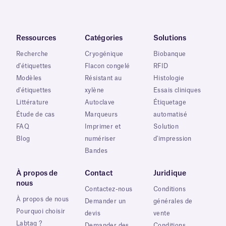
Ressources
Catégories
Solutions
Recherche
Cryogénique
Biobanque
d'étiquettes
Flacon congelé
RFID
Modèles
Résistant au
Histologie
d'étiquettes
xylène
Essais cliniques
Littérature
Autoclave
Étiquetage
Étude de cas
Marqueurs
automatisé
FAQ
Imprimer et
Solution
Blog
numériser
d'impression
Bandes
À propos de
Contact
Juridique
nous
Contactez-nous
Conditions
À propos de nous
Demander un
générales de
Pourquoi choisir
devis
vente
Labtag ?
Demander des
Conditions