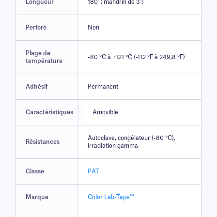
Longueur
180' ( mandrin de 3")
Perforé
Non
Plage de
-80 °C à +121 °C (-112 °F à 249,8 °F)
température
Adhésif
Permanent
Caractéristiques
Amovible
Autoclave, congélateur (-80 °C),
Résistances
irradiation gamma
Classe
PAT
Marque
Color Lab-Tape™