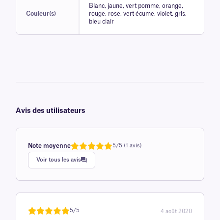
Blanc, jaune, vert pomme, orange,
Couleur(s)
rouge, rose, vert écume, violet, gris,
bleu clair
Avis des utilisateurs
Note moyenne
5/5 (1 avis)
Note
1
de 5,0
Voir tous les avis
sur 5
basée sur
avis client
5/5
4 août 2020