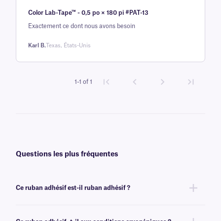
Noté
une
5
sur
Color Lab-Tape™ - 0,5 po × 180 pi #PAT-13
5 sur la
base d'
Exactement ce dont nous avons besoin
évaluation
Karl B.
Texas, États-Unis
client
1-1 of 1
Questions les plus fréquentes
Ce ruban adhésif est-il ruban adhésif ?
Non, notre ruban adhésif de laboratoire amovible ruban adhésif
inscriptible au stylo à bille et
cryogénique
, et ne peut pas être imprimé.