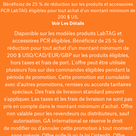
Bénéficiez de 25 % de réduction sur les produits et accessoires
PCR LabTAG éligibles pour tout achat d'un montant minimum de
200 $ US.
Voir Les Détails
Disponible sur les modèles
produits LabTAG
et
accessoires PCR éligibles. Bénéficiez de 25 % de
réduction pour tout achat d'un montant minimum de
200 $
USD/CAD/EUR/GBP
sur les produits éligibles
,
hors taxes et frais de port
. L'offre peut être utilisée
plusieurs fois sur des commandes éligibles pendant la
période de promotion.
Cette promotion est cumulable
avec d'autres promotions, remises ou accords tarifaires
spéciaux.
Des frais de livraison standard peuvent
s'appliquer. Les taxes et les frais de livraison ne sont pas
pris en compte dans le montant minimum d'achat. Offre
non valable pour les revendeurs ou distributeurs, sauf
autorisation. GA International se réserve le droit
de
modifier
ou d’annuler cette promotion à tout moment
sans préavis. Offre nulle là où la loi l’interdit. Offre