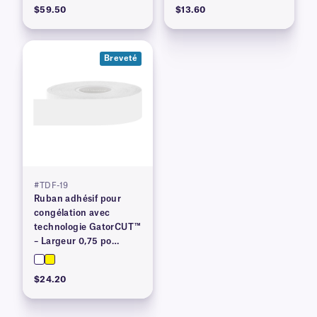
$59.50
$13.60
Breveté
#TDF-19
Ruban adhésif pour
congélation avec
technologie GatorCUT™
– Largeur 0,75 po
(breveté)
$24.20