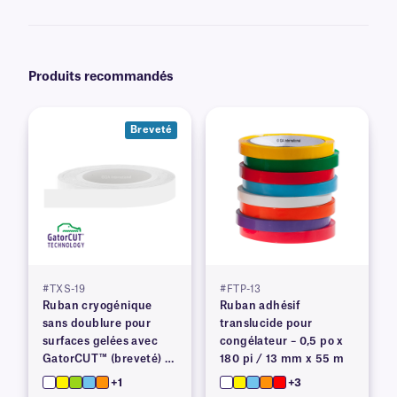
Produits recommandés
Breveté
#TXS-19
#FTP-13
Ruban cryogénique
Ruban adhésif
sans doublure pour
translucide pour
surfaces gelées avec
congélateur – 0,5 po x
GatorCUT™ (breveté) –
180 pi / 13 mm x 55 m
0,73 po x 100 pi
+1
+3