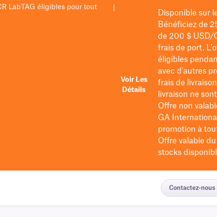
PCR LabTAG éligibles pour tout
|
Disponible sur 
Bénéficiez de 2
de 200 $
USD/
frais de port
. L'
éligibles pendan
avec d'autres pr
Voir Les
frais de livraiso
Détails
livraison ne so
Offre non valabl
GA International
promotion à tout 
Offre valable d
stocks disponibl
Contactez-nous