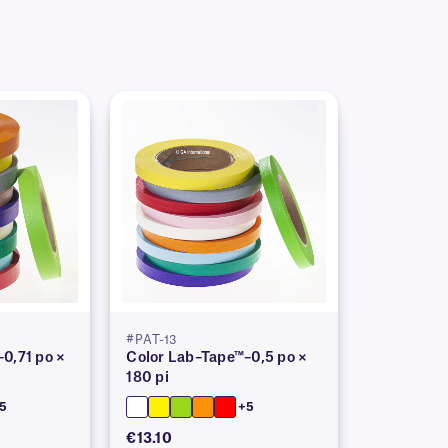
#PAT-13
0,71 po ×
Color Lab–Tape™–0,5 po ×
180 pi
5
+5
€13.10