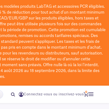
les modèles
produits LabTAG
et accessoires PCR éligibles.
5 % de réduction pour tout achat d'un montant minimum
CAD/EUR/GBP
sur les produits éligibles
, hors taxes et
offre peut être utilisée plusieurs fois sur des commandes
t la période de promotion.
Cette promotion est cumulable
omotions, remises ou accords tarifaires spéciaux.
Des
n standard peuvent s'appliquer. Les taxes et les frais de
nt pas pris en compte dans le montant minimum d'achat.
e pour les revendeurs ou distributeurs, sauf autorisation.
 se réserve le droit de
modifier
ou d’annuler cette
moment sans préavis. Offre nulle là où la loi l’interdit.
u 4 août 2026 au 18 septembre 2026, dans la limite des
es.
0
Connectez-vous ou inscrivez-vous