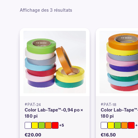
Affichage des 3 résultats
#PAT-24
#PAT-18
Color Lab–Tape™–0,94 po ×
Color Lab–Tape™–
180 pi
180 pi
+5
+
€20.00
€16.50