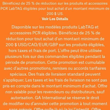
Bénéficiez de 25 % de réduction sur les produits et accessoires
PCR LabTAG éligibles pour tout achat d'un montant minimum de
200 $ US.
Voir Les Détails
Disponible sur les modèles
produits LabTAG
et
accessoires PCR éligibles. Bénéficiez de 25 % de
réduction pour tout achat d'un montant minimum de
200 $
USD/CAD/EUR/GBP
sur les produits éligibles
,
hors taxes et frais de port
. L'offre peut être utilisée
plusieurs fois sur des commandes éligibles pendant la
période de promotion.
Cette promotion est cumulable
avec d'autres promotions, remises ou accords tarifaires
spéciaux.
Des frais de livraison standard peuvent
s'appliquer. Les taxes et les frais de livraison ne sont pas
pris en compte dans le montant minimum d'achat. Offre
non valable pour les revendeurs ou distributeurs, sauf
autorisation. GA International se réserve le droit
de
modifier
ou d’annuler cette promotion à tout moment
sans préavis. Offre nulle là où la loi l’interdit. Offre