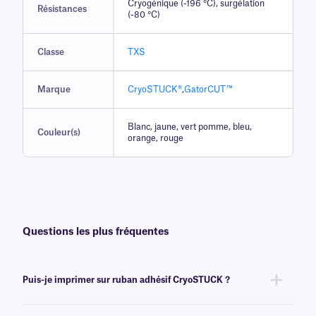
Cryogénique (-196 °C), surgélation
Résistances
(-80 °C)
Classe
TXS
Marque
CryoSTUCK®
,
GatorCUT™
Blanc, jaune, vert pomme, bleu,
Couleur(s)
orange, rouge
Questions les plus fréquentes
Puis-je imprimer sur ruban adhésif CryoSTUCK ?
Non, ruban adhésif CryoSTUCK® ruban adhésif inscriptible à l'aide de