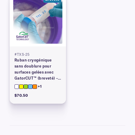
#TXS-25
Ruban cryogénique
sans doublure pour
surfaces gelées avec
GatorCUT™ (breveté) – 1
po x 100 pi
+1
$70.50