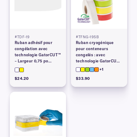
#TDF-19
#TFNG-19SB
Ruban adhésif pour
Ruban cryogénique
congélation avec
pour conteneurs
technologie GatorCUT™
congelés : avec
– Largeur 0,75 po
technologie GatorCUT™
(breveté)
(BREVETÉ) 0,75 po x 50
+1
pi
$24.20
$33.90