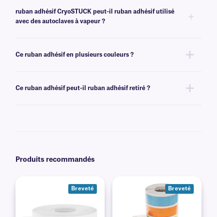
protecteur, ce qui permet une utilisation facile et sans salissures.
ruban adhésif CryoSTUCK peut-il ruban adhésif utilisé
avec des autoclaves à vapeur ?
Oui, les rubans CryoSTUCK résistent aux cycles d'autoclave standard. Ils
conviennent donc aux conteneurs destinés à la fois au stockage à très
Ce ruban adhésif en plusieurs couleurs ?
basse température et à la stérilisation à l'autoclave à vapeur.
Oui, ruban adhésif CryoSTUCK de la gamme TXS ruban adhésif
disponible dans plusieurs couleurs.
Ce ruban adhésif peut-il ruban adhésif retiré ?
Non, ce ruban adhésif CryoSTUCK ruban adhésif un adhésif permanent
qui n'est pas conçu pour être retiré facilement.
Produits recommandés
Breveté
Breveté