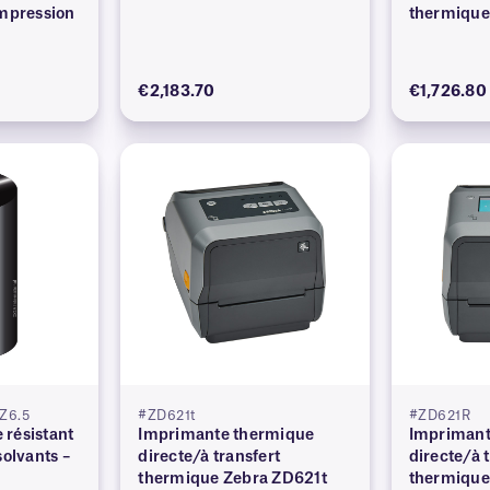
impression
thermique
€2,183.70
€1,726.80
Z6.5
#ZD621t
#ZD621R
résistant
Imprimante thermique
Imprimant
solvants –
directe/à transfert
directe/à 
thermique Zebra ZD621t
thermique