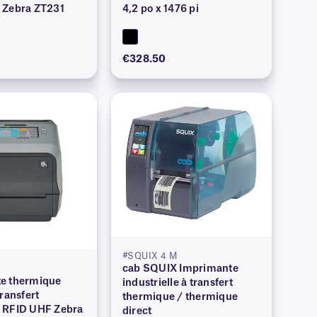
 Zebra ZT231
4,2 po x 1476 pi
€328.50
#SQUIX 4 M
cab SQUIX Imprimante
e thermique
industrielle à transfert
transfert
thermique / thermique
 RFID UHF Zebra
direct