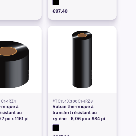
€97.40
C1-1RZ4
#TC154X300C1-1RZ8
rmique à
Ruban thermique à
ésistant au
transfert résistant au
57 po x 1161 pi
xylène – 6,06 po x 984 pi