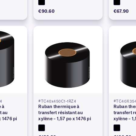
€90.60
€67.90
4
#TC40x450C1-1RZ4
#TC40X354
 à
Ruban thermique à
Ruban the
t au
transfert résistant au
transfert r
x 1476 pi
xylène – 1,57 po x 1476 pi
xylène – 1,