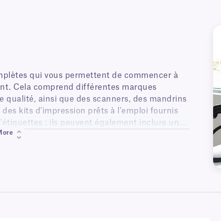
mplètes qui vous permettent de commencer à
ent. Cela comprend différentes marques
e qualité, ainsi que des scanners, des mandrins
es kits d'impression prêts à l'emploi fournis
étiquettes ; ils peuvent également inclure un
More
t un scanner de codes-barres.