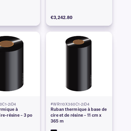
€3,242.80
C1-2iD4
#WR110X360C1-2iD4
rmique à
Ruban thermique à base de
ire-résine – 3 po
cire et de résine – 11 cm x
365 m