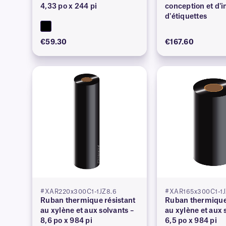
4,33 po x 244 pi
conception et d'
d'étiquettes
€59.30
€167.60
#XAR220x300C1-1JZ8.6
#XAR165x300C1-1J
Ruban thermique résistant
Ruban thermique 
au xylène et aux solvants –
au xylène et aux 
8,6 po x 984 pi
6,5 po x 984 pi