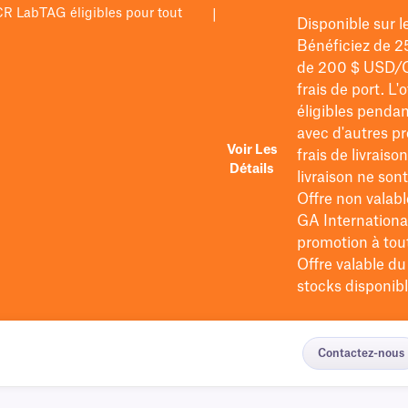
PCR LabTAG éligibles pour tout
|
Disponible sur 
Bénéficiez de 2
de 200 $
USD/
frais de port
. L'
éligibles pendan
avec d'autres pr
Voir Les
frais de livraiso
Détails
livraison ne so
Offre non valabl
GA International
promotion à tout 
Offre valable d
stocks disponibl
Contactez-nous