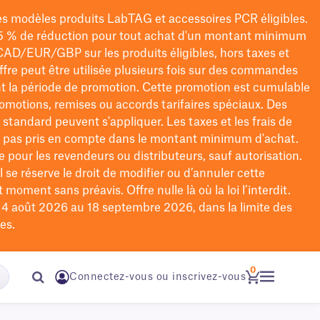
les modèles
produits LabTAG
et accessoires PCR éligibles.
5 % de réduction pour tout achat d'un montant minimum
CAD/EUR/GBP
sur les produits éligibles
, hors taxes et
offre peut être utilisée plusieurs fois sur des commandes
t la période de promotion.
Cette promotion est cumulable
omotions, remises ou accords tarifaires spéciaux.
Des
n standard peuvent s'appliquer. Les taxes et les frais de
nt pas pris en compte dans le montant minimum d'achat.
e pour les revendeurs ou distributeurs, sauf autorisation.
 se réserve le droit de
modifier
ou d’annuler cette
moment sans préavis. Offre nulle là où la loi l’interdit.
u 4 août 2026 au 18 septembre 2026, dans la limite des
es.
0
Connectez-vous ou inscrivez-vous