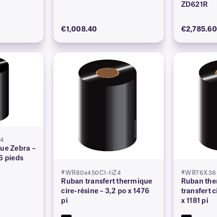
ZD621R
€1,008.40
€2,785.60
Z4
que Zebra –
6 pieds
#WR80x450C1-1iZ4
#WR76X360
Ruban transfert thermique
Ruban the
cire-résine – 3,2 po x 1476
transfert c
pi
x 1181 pi