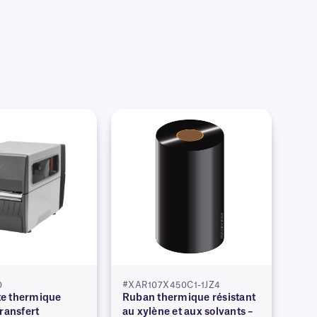
0
#XAR107X450C1-1JZ4
e thermique
Ruban thermique résistant
transfert
au xylène et aux solvants –