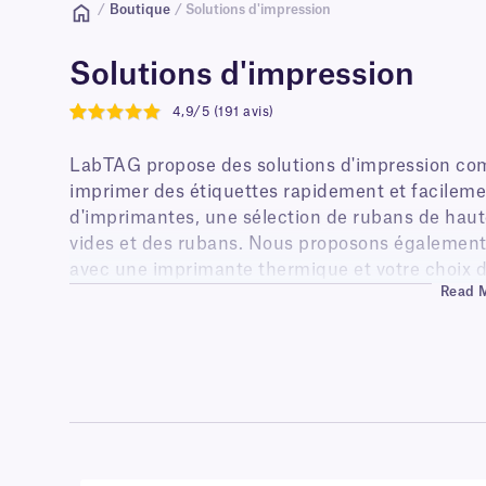
/
Boutique
/ Solutions d'impression
Solutions d'impression
4,9/5 (191 avis)
4.9
LabTAG propose des solutions d'impression co
imprimer des étiquettes rapidement et facilem
d'imprimantes, une sélection de rubans de haut
vides et des rubans. Nous proposons également d
avec une imprimante thermique et votre choix d'
Read 
ruban en résine, un logiciel de codage-barres e