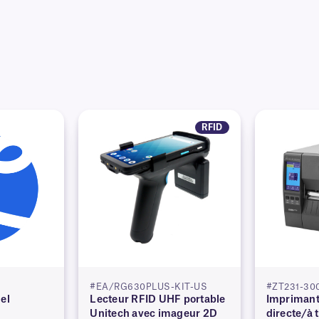
RFID
#EA/RG630PLUS-KIT-US
#ZT231-30
el
Lecteur RFID UHF portable
Imprimant
Unitech avec imageur 2D
directe/à 