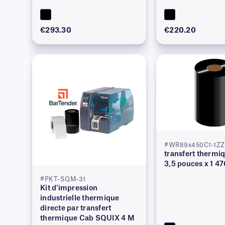
€293.30
€220.20
#WR89x450C1-1Z
transfert thermi
3,5 pouces x 1 47
#PKT-SQM-31
Kit d'impression
industrielle thermique
directe par transfert
thermique Cab SQUIX 4 M