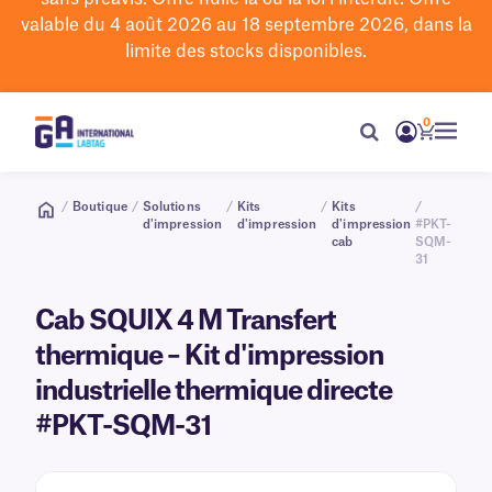
valable du 4 août 2026 au 18 septembre 2026, dans la
limite des stocks disponibles.
0
/
Boutique
/
Solutions
/
Kits
/
Kits
/
d'impression
d'impression
d'impression
#PKT-
cab
SQM-
31
Cab SQUIX 4 M Transfert
thermique – Kit d'impression
industrielle thermique directe
#PKT-SQM-31