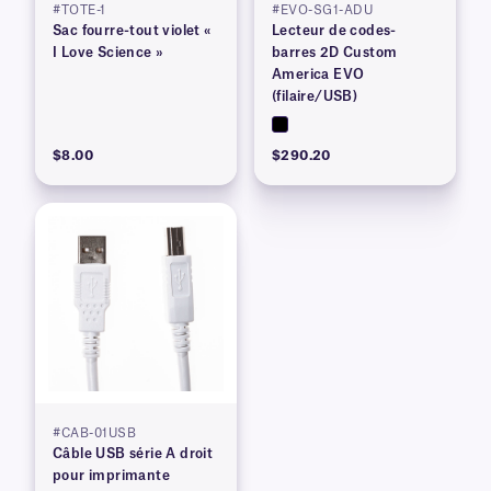
#TOTE-1
#EVO-SG1-ADU
Sac fourre-tout violet «
Lecteur de codes-
I Love Science »
barres 2D Custom
America EVO
(filaire/USB)
$8.00
$290.20
#CAB-01USB
Câble USB série A droit
pour imprimante