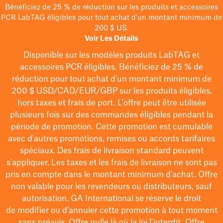
Bénéficiez de 25 % de réduction sur les produits et accessoires
PCR LabTAG éligibles pour tout achat d'un montant minimum de
200 $ US.
Voir Les Détails
Disponible sur les modèles
produits LabTAG
et
accessoires PCR éligibles. Bénéficiez de 25 % de
réduction pour tout achat d'un montant minimum de
200 $
USD/CAD/EUR/GBP
sur les produits éligibles
,
hors taxes et frais de port
. L'offre peut être utilisée
plusieurs fois sur des commandes éligibles pendant la
période de promotion.
Cette promotion est cumulable
avec d'autres promotions, remises ou accords tarifaires
spéciaux.
Des frais de livraison standard peuvent
s'appliquer. Les taxes et les frais de livraison ne sont pas
pris en compte dans le montant minimum d'achat. Offre
non valable pour les revendeurs ou distributeurs, sauf
autorisation. GA International se réserve le droit
de
modifier
ou d’annuler cette promotion à tout moment
sans préavis. Offre nulle là où la loi l’interdit. Offre