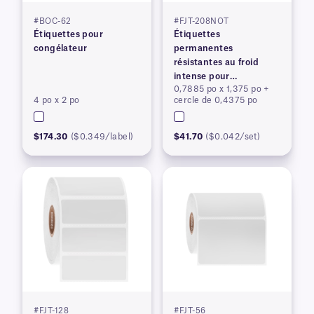
#BOC-62
#FJT-208NOT
Étiquettes pour
Étiquettes
congélateur
permanentes
résistantes au froid
intense pour
0,7885 po x 1,375 po +
imprimantes à transfert
4 po x 2 po
cercle de 0,4375 po
thermique
$174.30
($0.349/label)
$41.70
($0.042/set)
#FJT-128
#FJT-56