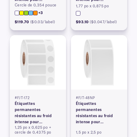
Cercle de 0,354 pouce
imprimantes à transfert
imprimantes à transfert
1,77 po x 0,875 po
thermique
thermique
+3
$119.70
($0.03/label)
$93.10
($0.047/label)
#FJT-172
#FJT-48NP
Étiquettes
Étiquettes
permanentes
permanentes
résistantes au froid
résistantes au froid
intense pour
intense pour
1,25 po x 0,625 po +
imprimantes à transfert
imprimantes à transfert
cercle de 0,4375 po
1,5 po x 2,5 po
thermique
thermique