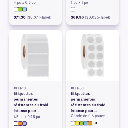
4 po x 0,5 po
1 po x 1 po
imprimantes à transfert
imprimantes à transfert
thermique
thermique
$71.30
($0.071/label)
$69.90
($0.035/label)
#FJT-10
#FJT-53
Étiquettes
Étiquettes
permanentes
permanentes
résistantes au froid
résistantes au froid
intense pour
intense pour
Cercle de 0,5 pouce
imprimantes à transfert
imprimantes à transfert
1,5 po x 0,75 po
thermique
thermique
+3