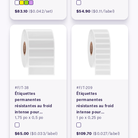
$83.10
($0.042/set)
$54.90
($0.11/label)
#FJT-38
#FJT-209
Étiquettes
Étiquettes
permanentes
permanentes
résistantes au froid
résistantes au froid
intense pour
intense pour
1,75 po x 0,5 po
1 po x 0,25 po
imprimantes à transfert
imprimantes à transfert
thermique
thermique
$65.00
($0.033/label)
$109.70
($0.027/label)