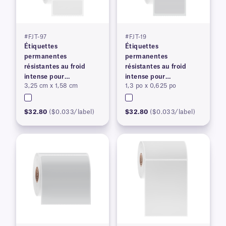
#FJT-97
#FJT-19
Étiquettes
Étiquettes
permanentes
permanentes
résistantes au froid
résistantes au froid
intense pour
intense pour
3,25 cm x 1,58 cm
1,3 po x 0,625 po
imprimantes à transfert
imprimantes à transfert
thermique
thermique
$32.80
($0.033/label)
$32.80
($0.033/label)