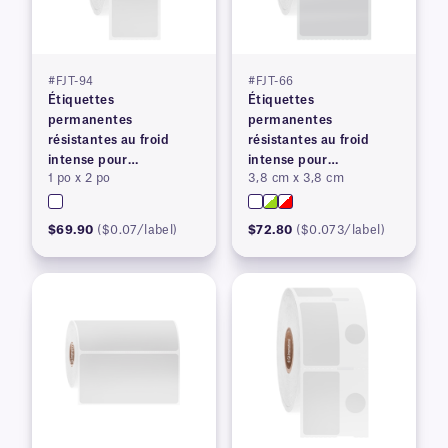
#FJT-94
#FJT-66
Étiquettes
Étiquettes
permanentes
permanentes
résistantes au froid
résistantes au froid
intense pour
intense pour
1 po x 2 po
3,8 cm x 3,8 cm
imprimantes à transfert
imprimantes à transfert
thermique
thermique
$69.90
($0.07/label)
$72.80
($0.073/label)