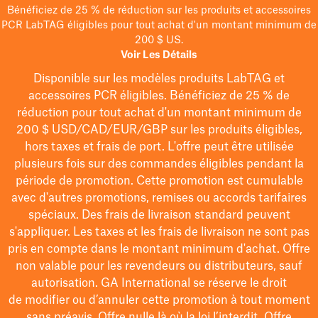
Bénéficiez de 25 % de réduction sur les produits et accessoires
PCR LabTAG éligibles pour tout achat d'un montant minimum de
200 $ US.
Voir Les Détails
Disponible sur les modèles
produits LabTAG
et
accessoires PCR éligibles. Bénéficiez de 25 % de
réduction pour tout achat d'un montant minimum de
200 $
USD/CAD/EUR/GBP
sur les produits éligibles
,
hors taxes et frais de port
. L'offre peut être utilisée
plusieurs fois sur des commandes éligibles pendant la
période de promotion.
Cette promotion est cumulable
avec d'autres promotions, remises ou accords tarifaires
spéciaux.
Des frais de livraison standard peuvent
s'appliquer. Les taxes et les frais de livraison ne sont pas
pris en compte dans le montant minimum d'achat. Offre
non valable pour les revendeurs ou distributeurs, sauf
autorisation. GA International se réserve le droit
de
modifier
ou d’annuler cette promotion à tout moment
sans préavis. Offre nulle là où la loi l’interdit. Offre