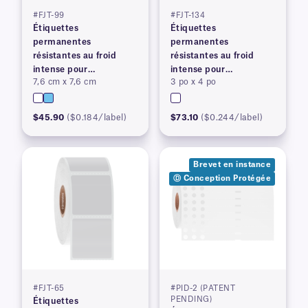
#FJT-99
#FJT-134
Étiquettes
Étiquettes
permanentes
permanentes
résistantes au froid
résistantes au froid
intense pour
intense pour
7,6 cm x 7,6 cm
3 po x 4 po
imprimantes à transfert
imprimantes à transfert
thermique
thermique
$45.90
($0.184/label)
$73.10
($0.244/label)
Brevet en instance
Ⓓ Conception Protégée
#FJT-65
#PID-2 (PATENT
PENDING)
Étiquettes