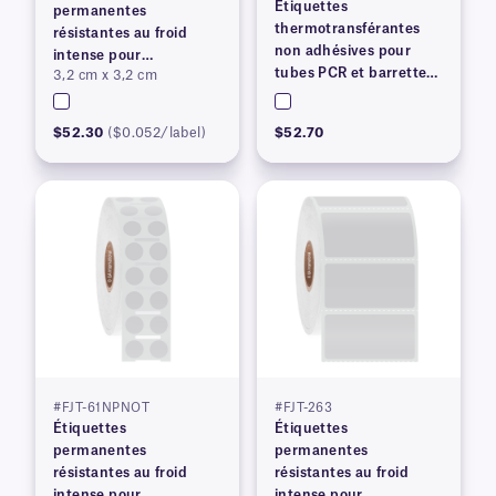
Étiquettes
permanentes
thermotransférantes
résistantes au froid
non adhésives pour
intense pour
tubes PCR et barrettes
3,2 cm x 3,2 cm
imprimantes à transfert
de tubes de profil haut
thermique
– 4,06 po x 0,36 po
$52.30
($0.052/label)
$52.70
#FJT-61NPNOT
#FJT-263
Étiquettes
Étiquettes
permanentes
permanentes
résistantes au froid
résistantes au froid
intense pour
intense pour