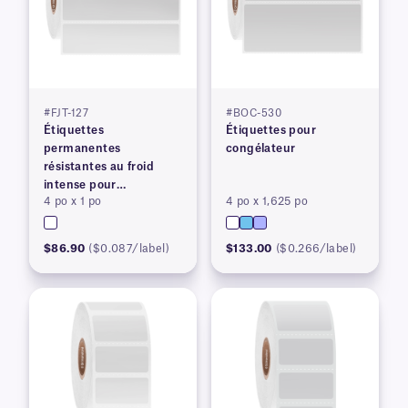
#FJT-127
#BOC-530
Étiquettes
Étiquettes pour
permanentes
congélateur
résistantes au froid
intense pour
4 po x 1 po
4 po x 1,625 po
imprimantes à transfert
thermique
$86.90
($0.087/label)
$133.00
($0.266/label)