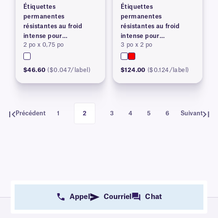
Étiquettes
Étiquettes
permanentes
permanentes
résistantes au froid
résistantes au froid
intense pour
intense pour
2 po x 0,75 po
3 po x 2 po
imprimantes à transfert
imprimantes à transfert
thermique
thermique
$46.60
($0.047/label)
$124.00
($0.124/label)
Précédent
1
2
3
4
5
6
Suivant
Appel
Courriel
Chat