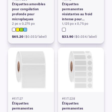
Étiquettes amovibles
Étiquettes
pour congélation
permanentes
profonde pour
résistantes au froid
microplaques
intense pour
2 po x 0,275 po
1,125 po x 0,75 po
imprimantes à transfert
thermique
$65.20
($0.033/label)
$33.90
($0.034/label)
#FJT-27
#FJT-228
Étiquettes
Étiquettes
permanentes
permanentes