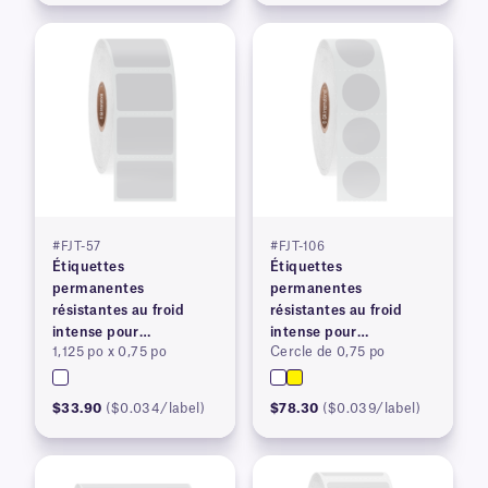
#FJT-57
#FJT-106
Étiquettes
Étiquettes
permanentes
permanentes
résistantes au froid
résistantes au froid
intense pour
intense pour
1,125 po x 0,75 po
Cercle de 0,75 po
imprimantes à transfert
imprimantes à transfert
thermique
thermique
$33.90
($0.034/label)
$78.30
($0.039/label)