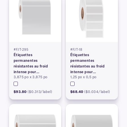
#FJT-295
#FJT-18
Étiquettes
Étiquettes
permanentes
permanentes
résistantes au froid
résistantes au froid
intense pour
intense pour
3,875 po x 3,875 po
1,25 po x 0,5 po
imprimantes à transfert
imprimantes à transfert
thermique
thermique
$93.80
($0.313/label)
$68.40
($0.034/label)