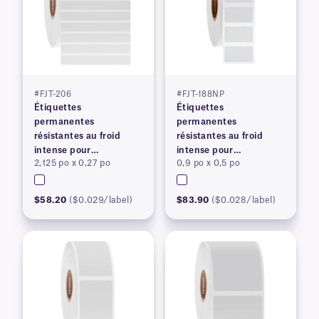
#FJT-206
#FJT-188NP
Étiquettes
Étiquettes
permanentes
permanentes
résistantes au froid
résistantes au froid
intense pour
intense pour
2,125 po x 0,27 po
0,9 po x 0,5 po
imprimantes à transfert
imprimantes à transfert
thermique
thermique
$58.20
($0.029/label)
$83.90
($0.028/label)