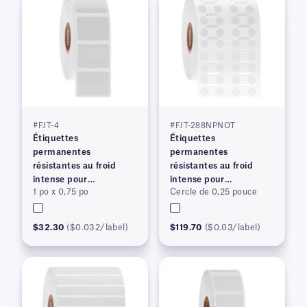
#FJT-4
#FJT-288NPNOT
Étiquettes
Étiquettes
permanentes
permanentes
résistantes au froid
résistantes au froid
intense pour
intense pour
1 po x 0,75 po
Cercle de 0,25 pouce
imprimantes à transfert
imprimantes à transfert
thermique
thermique
$32.30
($0.032/label)
$119.70
($0.03/label)