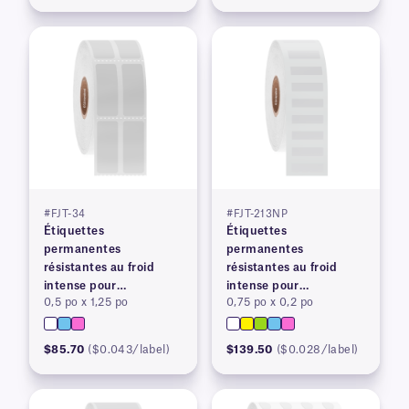
#FJT-34
#FJT-213NP
Étiquettes
Étiquettes
permanentes
permanentes
résistantes au froid
résistantes au froid
intense pour
intense pour
0,5 po x 1,25 po
0,75 po x 0,2 po
imprimantes à transfert
imprimantes à transfert
thermique
thermique
$85.70
($0.043/label)
$139.50
($0.028/label)