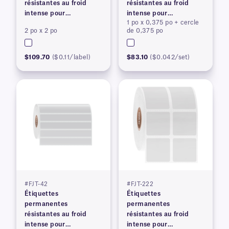
résistantes au froid
résistantes au froid
intense pour
intense pour
1 po x 0,375 po + cercle
imprimantes à transfert
imprimantes à transfert
2 po x 2 po
de 0,375 po
thermique
thermique
$109.70
($0.11/label)
$83.10
($0.042/set)
#FJT-42
#FJT-222
Étiquettes
Étiquettes
permanentes
permanentes
résistantes au froid
résistantes au froid
intense pour
intense pour