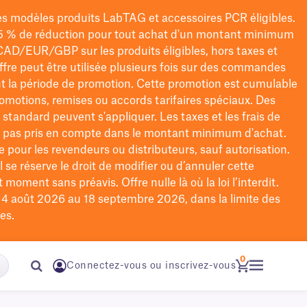
les modèles
produits LabTAG
et accessoires PCR éligibles.
5 % de réduction pour tout achat d'un montant minimum
CAD/EUR/GBP
sur les produits éligibles
, hors taxes et
offre peut être utilisée plusieurs fois sur des commandes
t la période de promotion.
Cette promotion est cumulable
omotions, remises ou accords tarifaires spéciaux.
Des
n standard peuvent s'appliquer. Les taxes et les frais de
nt pas pris en compte dans le montant minimum d'achat.
e pour les revendeurs ou distributeurs, sauf autorisation.
 se réserve le droit de
modifier
ou d’annuler cette
moment sans préavis. Offre nulle là où la loi l’interdit.
u 4 août 2026 au 18 septembre 2026, dans la limite des
es.
0
Connectez-vous ou inscrivez-vous