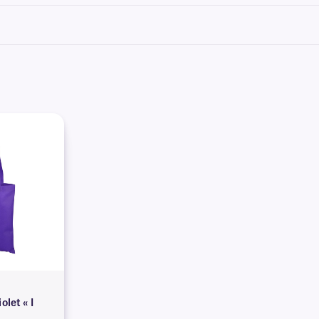
e imprimante, veuillez consulter
notre
équipe d'assistance technique
.
olet « I