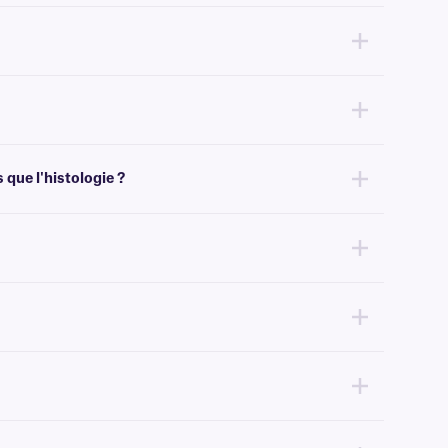
s.
itesse.
que l'histologie ?
himiques telles que l'histologie, nous recommandons notre
rubans
sion la quantité de ruban encreur nécessaire à l'impression de nos
pe d'assistance technique
.