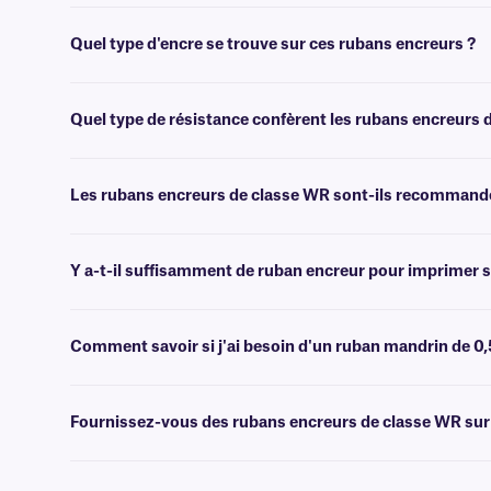
Vous pouvez utiliser ce ruban avec la plupart de nos transfert ther
Quel type d'encre se trouve sur ces rubans encreurs ?
Les rubans encreurs de classe WR sont composés d'un mélange de cire
Quel type de résistance confèrent les rubans encreurs 
Ce ruban encreur offre une résistance aux rayures et aux bavures, ai
Les rubans encreurs de classe WR sont-ils recommandés 
Non, ces rubans ne sont pas recommandés pour les applications résis
encreurs en résine de classe XAR
, en combinaison avec nos ruban
Y a-t-il suffisamment de ruban encreur pour imprimer s
En général, la longueur du ruban encreur d'un nouveau rouleau est su
rouleaux d'étiquettes, veuillez contacter notre
équipe d'assistance 
Comment savoir si j'ai besoin d'un ruban mandrin de 0,
Veuillez consulter les caractéristiques techniques fournies avec vo
Fournissez-vous des rubans encreurs de classe WR sur
Oui, nous pouvons fournir nos rubans encreurs de classe WR sur man