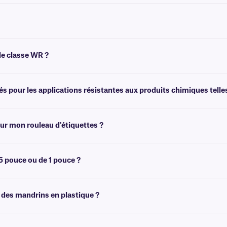
mique , mais nous recommandons ce ruban encreur pour les applications courante
 et de résine. Ce type d'encre est idéal pour l'impression thermique à grande v
de classe WR ?
nsi qu'une légère résistance aux produits chimiques.
pour les applications résistantes aux produits chimiques telles 
tantes aux produits chimiques. Pour les applications résistantes aux produits c
s encreurs en résine
XyliTUFF™
ou
XyliFIL™
.
ur mon rouleau d'étiquettes ?
ffisante pour imprimer plusieurs rouleaux d'étiquettes. Pour calculer avec préci
technique
.
5 pouce ou de 1 pouce ?
tre imprimante afin de déterminer la mandrin adaptée à votre imprimante.
 des mandrins en plastique ?
drins en plastique si nécessaire. Pour
plus d'informations, consultez notre
équi