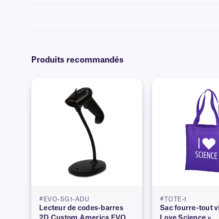
Pour savoir quel ruban est compatible avec vos étiquettes et/ou votr
Produits recommandés
#EVO-SG1-ADU
#TOTE-1
Lecteur de codes-barres
Sac fourre-tout vi
2D Custom America EVO
Love Science »