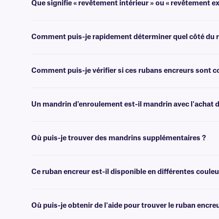
Que signifie « revêtement intérieur » ou « revêtement ex
Les rubans encreurs à transfert thermique peuvent être enduits d'encre 
Comment puis-je rapidement déterminer quel côté du ru
Le moyen le plus rapide de déterminer quel côté est enduit consiste à d
Comment puis-je vérifier si ces rubans encreurs sont
Vous pouvez utiliser les filtres pratiques de sélection d'imprimante 
Un mandrin d'enroulement est-il mandrin avec l'achat d
En règle générale, ce ruban encreur mandrin pas fourni avec un mand
Où puis-je trouver des mandrins supplémentaires ?
Nous proposons des mandrins vides de différentes tailles
ici
.
Ce ruban encreur est-il disponible en différentes couleu
Non, les rubans encreurs de classe WR sont uniquement disponibles e
Où puis-je obtenir de l'aide pour trouver le ruban enc