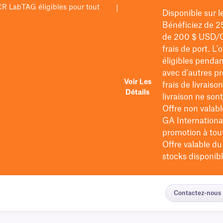
PCR LabTAG éligibles pour tout
|
Disponible sur 
Bénéficiez de 2
de 200 $
USD/
frais de port
. L'
éligibles pendan
avec d'autres pr
Voir Les
frais de livraiso
Détails
livraison ne so
Offre non valabl
GA International
promotion à tout 
Offre valable d
stocks disponibl
Contactez-nous