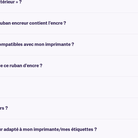
térieur » ?
sur l'une ou l'autre face. Les termes « enduit à l'intérieur » ou « enduit à l'exté
ban encreur contient l'encre ?
érouler le ruban encreur. Un côté sera brillant et l'autre aura un fini plus mat. Le
 compatibles avec mon imprimante ?
sur la page principale du ruban encreur
page produit
pour sélectionner le modèle 
e ce ruban d'encre ?
rin de récupération. Si vous avez besoin d'un mandrin de récupération vide, cl
rs ?
n noir. Pour plus d'options de couleurs
, veuillez consulter notre
équipe d'assis
reur adapté à mon imprimante/mes étiquettes ?