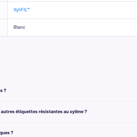
XyliFIL™
Blanc
s ?
un ruban pour l'impression. Pour obtenir un résultat optimal, ces étiquettes doiv
autres étiquettes résistantes au xylène ?
s histologiques. Leur conception spéciale leur confère une résistance maximale 
 le xylène, les séries d'éthanol, les substituts du xylène, les colorants histolog
iques ?