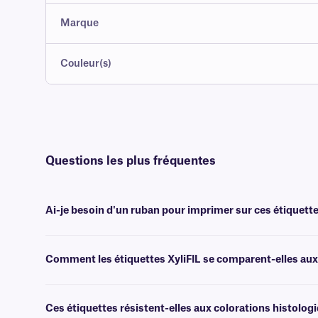
Marque
Couleur(s)
Questions les plus fréquentes
Ai-je besoin d'un ruban pour imprimer sur ces étiquette
Oui, les étiquettes XyliFIL™ sont transfert thermique et nécessitent 
aux solvants, de largeur identique ou supérieure.
Comment les étiquettes XyliFIL se comparent-elles aux 
Les étiquettes XyliFIL sont conçues spécialement pour les procédure
préparation courante de lames histologiques (microscopiques), à savoir
Ces étiquettes résistent-elles aux colorations histolog