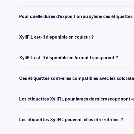
Oui, les étiquettes XyliFIL n'absorbent pas les couleurs des colorant
StainTUFF™.
Pour quelle durée d'exposition au xylène ces étiquettes 
XyliFIL a été testé et peut résister à une immersion dans le xylène 
XyliFIL est-il disponible en couleur ?
Non, les étiquettes XyliFIL ne sont pas disponibles en couleur. Pour 
XyliFIL est-il disponible en format transparent ?
Non, XyliFIL n'est pas disponible en format transparent. Pour les 
étiquettes
XyliTRANS™.
Ces étiquettes sont-elles compatibles avec les colora
Oui, nos étiquettes XyliFIL sont compatibles avec les processeurs de
Les étiquettes XyliFIL pour lames de microscope sont-e
Oui, nous proposons des étiquettes XyliFIL entièrement compatibles 
Veuillez contacter notre équipe d'assistance pour plus d'informations
Les étiquettes XyliFIL peuvent-elles être retirées ?
Non, les étiquettes XyliFIL sont dotées d'un adhésif permanent résist