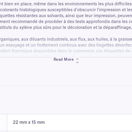
nt bien en place, même dans les environnements les plus difficiles
lorants histologiques susceptibles d'obscurcir l'impression et le
étiquettes résistantes aux solvants, ainsi que leur impression, peu
ement recommandé de procéder à des tests approfondis dans les cond
stituts du xylène plus sûrs pour le décoloration et la déparaffinage
aniques, aux diluants industriels, aux flux, aux huiles, à la graisse
à un essuyage et un frottement continus avec des lingettes désinfect
nsfert thermique disponibles dans le commerce, ces étiquettes de 
s codes-barres 1D et 2D, ainsi que des numéros de série à l'aide 
Read More
ux solvants et une intégrité optimale des données.
22 mm x 15 mm