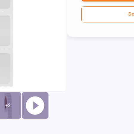
De
+2