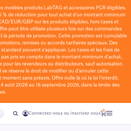
les modèles
produits LabTAG
et accessoires PCR éligibles.
5 % de réduction pour tout achat d'un montant minimum
CAD/EUR/GBP
sur les produits éligibles
, hors taxes et
offre peut être utilisée plusieurs fois sur des commandes
t la période de promotion.
Cette promotion est cumulable
omotions, remises ou accords tarifaires spéciaux.
Des
n standard peuvent s'appliquer. Les taxes et les frais de
nt pas pris en compte dans le montant minimum d'achat.
e pour les revendeurs ou distributeurs, sauf autorisation.
 se réserve le droit de
modifier
ou d’annuler cette
moment sans préavis. Offre nulle là où la loi l’interdit.
u 4 août 2026 au 18 septembre 2026, dans la limite des
es.
0
Connectez-vous ou inscrivez-vous