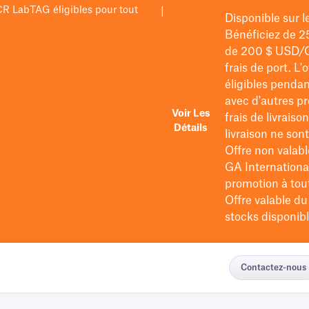
PCR LabTAG éligibles pour tout
|
Disponible sur 
Bénéficiez de 2
de 200 $
USD/
frais de port
. L'
éligibles pendan
avec d'autres pr
Voir Les
frais de livraiso
Détails
livraison ne so
Offre non valabl
GA International
promotion à tout 
Offre valable d
stocks disponibl
Contactez-nous