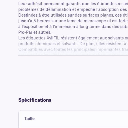
Leur adhésif permanent garantit que les étiquettes reste
problèmes de délamination et empêche l'absorption des co
Destinées à être utilisées sur des surfaces planes, ces 
jusqu'à 5 heures sur une lame de microscope (il est fort
à l'exposition et à l'immersion à long terme dans des sub
Pro-Par et autres.
Les étiquettes XyliFIL résistent également aux solvants org
produits chimiques et solvants. De plus, elles résistent 
Compatibles avec toutes les principales imprimantes tra
peuvent être imprimées avec du texte alphanumérique, de
classe XAR recommandés, pour une résistance maximale a
Spécifications
Taille