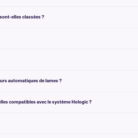
s histologiques tels que l'hématoxyline ou l'éosine Y. Pour une résistance encore 
sont-elles classées ?
pendant 5 heures sans pratiquement aucune dégradation de l'adhésif ou de l'impre
les étiquettes colorées résistantes aux produits chimiques, cliquez
ici
.
étiquettes transparentes résistantes au xylène et aux produits chimiques destin
teurs automatiques de lames ?
 lames automatisés. Pour plus d'informations, consultez notre
équipe d'assista
lles compatibles avec le système Hologic ?
avec les systèmes Hologic. Nous sommes le fournisseur privilégié d'étiquettes p
.
ant aux produits chimiques qui n'est pas conçu pour être retiré facilement. Pour