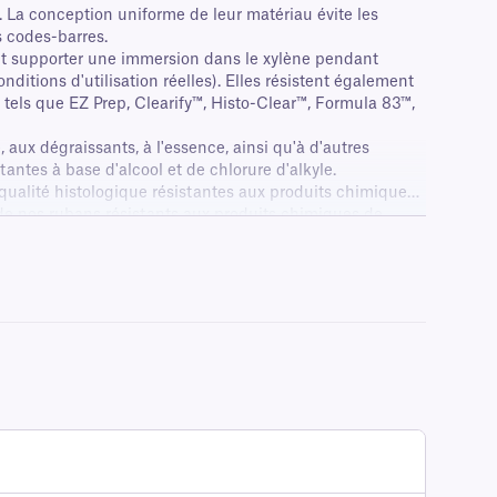
. La conception uniforme de leur matériau évite les
s codes-barres.
vent supporter une immersion dans le xylène pendant
itions d'utilisation réelles). Elles résistent également
, tels que EZ Prep, Clearify™, Histo-Clear™, Formula 83™,
, aux dégraissants, à l'essence, ainsi qu'à d'autres
antes à base d'alcool et de chlorure d'alkyle.
qualité histologique résistantes aux produits chimiques
de nos rubans résistants aux produits chimiques de