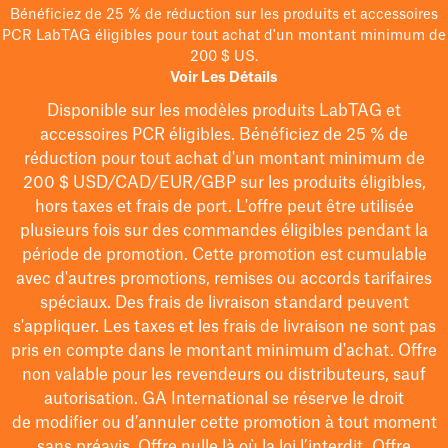
Bénéficiez de 25 % de réduction sur les produits et accessoires
PCR LabTAG éligibles pour tout achat d'un montant minimum de
200 $ US.
Voir Les Détails
Disponible sur les modèles
produits LabTAG
et
accessoires PCR éligibles. Bénéficiez de 25 % de
réduction pour tout achat d'un montant minimum de
200 $
USD/CAD/EUR/GBP
sur les produits éligibles
,
hors taxes et frais de port
. L'offre peut être utilisée
plusieurs fois sur des commandes éligibles pendant la
période de promotion.
Cette promotion est cumulable
avec d'autres promotions, remises ou accords tarifaires
spéciaux.
Des frais de livraison standard peuvent
s'appliquer. Les taxes et les frais de livraison ne sont pas
pris en compte dans le montant minimum d'achat. Offre
non valable pour les revendeurs ou distributeurs, sauf
autorisation. GA International se réserve le droit
de
modifier
ou d’annuler cette promotion à tout moment
sans préavis. Offre nulle là où la loi l’interdit. Offre