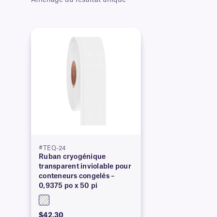
Affichage du résultat unique
#TEQ-24
Ruban cryogénique
transparent inviolable pour
conteneurs congelés –
0,9375 po x 50 pi
$42.30