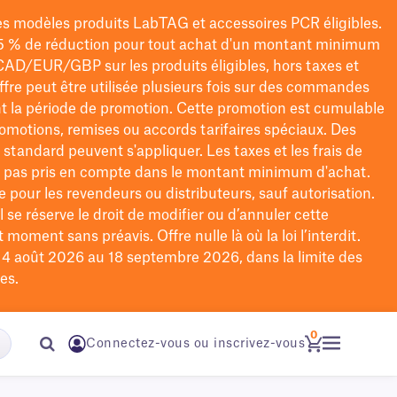
les modèles
produits LabTAG
et accessoires PCR éligibles.
5 % de réduction pour tout achat d'un montant minimum
CAD/EUR/GBP
sur les produits éligibles
, hors taxes et
offre peut être utilisée plusieurs fois sur des commandes
t la période de promotion.
Cette promotion est cumulable
omotions, remises ou accords tarifaires spéciaux.
Des
n standard peuvent s'appliquer. Les taxes et les frais de
nt pas pris en compte dans le montant minimum d'achat.
e pour les revendeurs ou distributeurs, sauf autorisation.
 se réserve le droit de
modifier
ou d’annuler cette
moment sans préavis. Offre nulle là où la loi l’interdit.
u 4 août 2026 au 18 septembre 2026, dans la limite des
es.
0
Connectez-vous ou inscrivez-vous