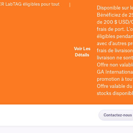
PCR LabTAG éligibles pour tout
|
Disponible sur 
Bénéficiez de 2
de 200 $
USD/
frais de port
. L'
éligibles pendan
avec d'autres pr
Voir Les
frais de livraiso
Détails
livraison ne so
Offre non valabl
GA International
promotion à tout 
Offre valable d
stocks disponibl
Contactez-nous