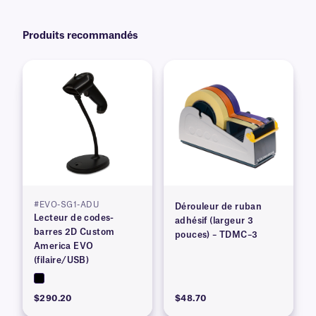
Produits recommandés
#EVO-SG1-ADU
Dérouleur de ruban
Lecteur de codes-
adhésif (largeur 3
barres 2D Custom
pouces) – TDMC–3
America EVO
(filaire/USB)
$290.20
$48.70