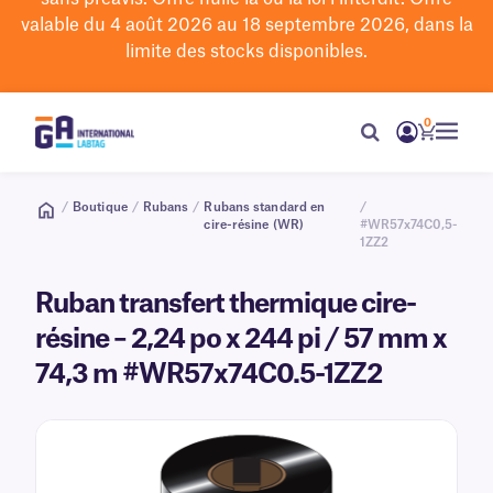
valable du 4 août 2026 au 18 septembre 2026, dans la
limite des stocks disponibles.
0
/
Boutique
/
Rubans
/
Rubans standard en
/
cire-résine (WR)
#WR57x74C0,5-
1ZZ2
Ruban transfert thermique cire-
résine – 2,24 po x 244 pi / 57 mm x
74,3 m #WR57x74C0.5-1ZZ2