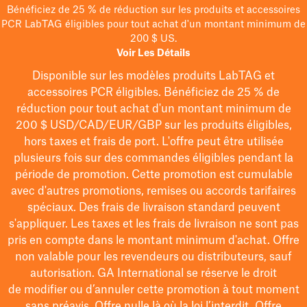
Bénéficiez de 25 % de réduction sur les produits et accessoires
PCR LabTAG éligibles pour tout achat d'un montant minimum de
200 $ US.
Voir Les Détails
Disponible sur les modèles
produits LabTAG
et
accessoires PCR éligibles. Bénéficiez de 25 % de
réduction pour tout achat d'un montant minimum de
200 $
USD/CAD/EUR/GBP
sur les produits éligibles
,
hors taxes et frais de port
. L'offre peut être utilisée
plusieurs fois sur des commandes éligibles pendant la
période de promotion.
Cette promotion est cumulable
avec d'autres promotions, remises ou accords tarifaires
spéciaux.
Des frais de livraison standard peuvent
s'appliquer. Les taxes et les frais de livraison ne sont pas
pris en compte dans le montant minimum d'achat. Offre
non valable pour les revendeurs ou distributeurs, sauf
autorisation. GA International se réserve le droit
de
modifier
ou d’annuler cette promotion à tout moment
sans préavis. Offre nulle là où la loi l’interdit. Offre