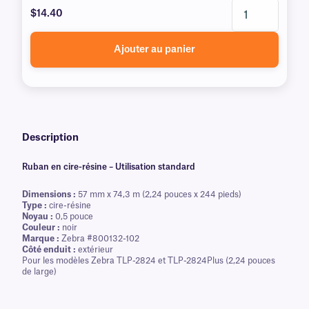
$14.40
Ajouter au panier
Description
Ruban en cire-résine – Utilisation standard
Dimensions :
57 mm x 74,3 m (2,24 pouces x 244 pieds)
Type :
cire-résine
Noyau :
0,5 pouce
Couleur :
noir
Marque :
Zebra #800132-102
Côté enduit :
extérieur
Pour les modèles Zebra TLP-2824 et TLP-2824Plus (2,24 pouces
de large)