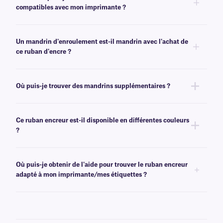
compatibles avec mon imprimante ?
Vous pouvez utiliser les filtres pratiques de sélection d'imprimante sur la
page principale du ruban encreur
page produit
pour sélectionner le
Un mandrin d'enroulement est-il mandrin avec l'achat de
modèle d'imprimante approprié et vérifier la compatibilité du ruban.
ce ruban d'encre ?
En règle générale, ce ruban encreur mandrin pas fourni avec un mandrin
de récupération. Si vous avez besoin d'un mandrin de récupération vide,
Où puis-je trouver des mandrins supplémentaires ?
cliquez
ici
.
Nous proposons des mandrins vides de différentes tailles
ici
.
Ce ruban encreur est-il disponible en différentes couleurs
?
Non, les rubans encreurs de classe WR sont uniquement disponibles en
noir. Pour plus d'options de couleurs
, veuillez consulter notre
équipe
Où puis-je obtenir de l'aide pour trouver le ruban encreur
d'assistance technique
.
adapté à mon imprimante/mes étiquettes ?
Pour savoir quel ruban est compatible avec vos étiquettes et/ou votre
imprimante, veuillez consulter
notre
équipe d'assistance technique
.