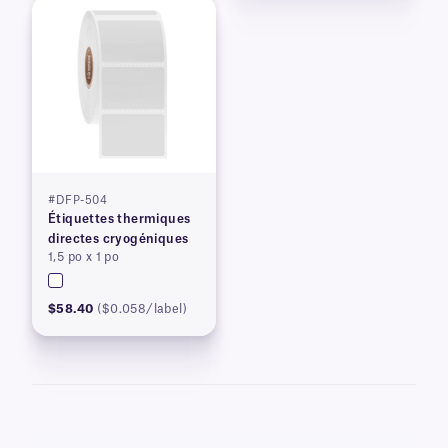
#DFP-504
Étiquettes thermiques
directes cryogéniques
1,5 po x 1 po
$58.40
($0.058/label)