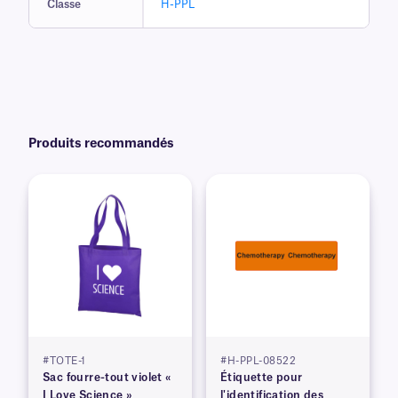
Classe
H-PPL
Produits recommandés
#TOTE-1
#H-PPL-08522
Sac fourre-tout violet «
Étiquette pour
I Love Science »
l'identification des