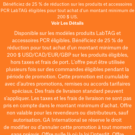
Bénéficiez de 25 % de réduction sur les produits et accessoires
PCR LabTAG éligibles pour tout achat d'un montant minimum de
200 $ US.
Voir Les Détails
Disponible sur les modèles
produits LabTAG
et
accessoires PCR éligibles. Bénéficiez de 25 % de
réduction pour tout achat d'un montant minimum de
200 $
USD/CAD/EUR/GBP
sur les produits éligibles
,
hors taxes et frais de port
. L'offre peut être utilisée
plusieurs fois sur des commandes éligibles pendant la
période de promotion.
Cette promotion est cumulable
avec d'autres promotions, remises ou accords tarifaires
spéciaux.
Des frais de livraison standard peuvent
s'appliquer. Les taxes et les frais de livraison ne sont pas
pris en compte dans le montant minimum d'achat. Offre
non valable pour les revendeurs ou distributeurs, sauf
autorisation. GA International se réserve le droit
de
modifier
ou d’annuler cette promotion à tout moment
sans préavis. Offre nulle là où la loi l’interdit. Offre