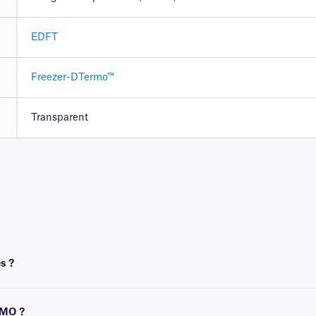
EDFT
Freezer-DTermo™
Transparent
s ?
 DYMO Label Writer, qui ne nécessite ni ruban ni aucune autre source d'encre.
YMO ?