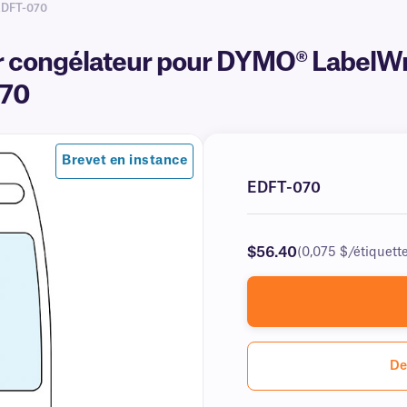
EDFT-070
r congélateur pour DYMO® LabelWri
070
Brevet en instance
EDFT-070
$56.40
(0,075 $/étiquett
De