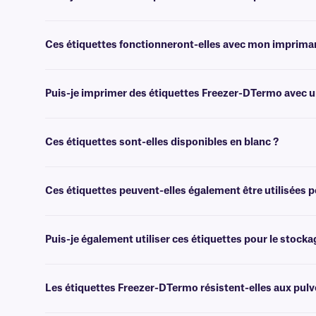
Oui, les étiquettes Freezer-DTermo sont spécialement conçues pour
Ces étiquettes fonctionneront-elles avec mon imprimant
Non, nos étiquettes compatibles DYMO fonctionnent avec les modèle
4XL, Wireless et Twin Turbo.
Puis-je imprimer des étiquettes Freezer-DTermo avec 
Non, bien que les étiquettes Freezer-DTermo soient classées comme d
conçues pour fonctionner spécifiquement avec les imprimantes DY
Ces étiquettes sont-elles disponibles en blanc ?
Non, les étiquettes Freezer-DTermo sont actuellement disponibles un
Ces étiquettes peuvent-elles également être utilisées p
Non, les étiquettes Freezer-DTermo résistent aux conditions de con
recommandons nos étiquettes
Cryo DTermo™.
Puis-je également utiliser ces étiquettes pour le stocka
Oui, les étiquettes Freezer-DTermo sont conçues pour être utilisées 
(+4 °C).
Les étiquettes Freezer-DTermo résistent-elles aux pulvé