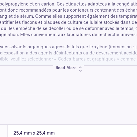
 polypropylène et en carton. Ces étiquettes adaptées à la congélat
sont donc recommandées pour les conteneurs contenant des échanti
ang et de sérum. Comme elles supportent également des températur
tifier les flacons et plaques de culture cellulaire stockés dans d
ui les empêche de se décoller ou de se déformer avec le temps, ce
élation. Elles conviennent aux laboratoires de recherche universit
ers solvants organiques agressifs tels que le xylène (immersion : j
e d'exposition à des agents désinfectants ou de déversement accid
sible, veuillez sélectionner « Codes-barres et graphiques » comme 
Read More
25,4 mm x 25,4 mm