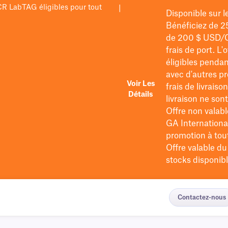
PCR LabTAG éligibles pour tout
|
Disponible sur 
Bénéficiez de 2
de 200 $
USD/
frais de port
. L'
éligibles pendan
avec d'autres pr
Voir Les
frais de livraiso
Détails
livraison ne so
Offre non valabl
GA International
promotion à tout 
Offre valable d
stocks disponibl
Contactez-nous