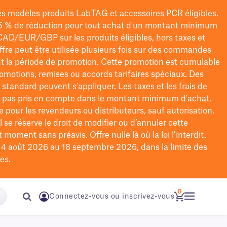
les modèles
produits LabTAG
et accessoires PCR éligibles.
5 % de réduction pour tout achat d'un montant minimum
CAD/EUR/GBP
sur les produits éligibles
, hors taxes et
offre peut être utilisée plusieurs fois sur des commandes
t la période de promotion.
Cette promotion est cumulable
omotions, remises ou accords tarifaires spéciaux.
Des
n standard peuvent s'appliquer. Les taxes et les frais de
nt pas pris en compte dans le montant minimum d'achat.
e pour les revendeurs ou distributeurs, sauf autorisation.
 se réserve le droit de
modifier
ou d’annuler cette
moment sans préavis. Offre nulle là où la loi l’interdit.
u 4 août 2026 au 18 septembre 2026, dans la limite des
es.
0
Connectez-vous ou inscrivez-vous