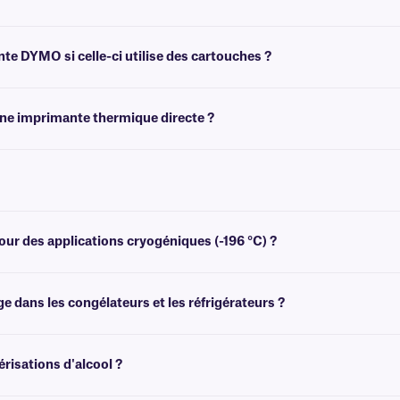
 fonctionner avec les imprimantes DYMO LabelWriter. Pour plus d'informations 
e DYMO si celle-ci utilise des cartouches ?
s d'imprimantes DYMO LabelWriter qui ne nécessitent pas de cartouche. Il s'a
une imprimante thermique directe ?
es étiquettes thermiques directes, elles ne peuvent pas être imprimées avec de
MO et uniquement avec les imprimantes DYMO.
iquement en format transparent. Pour les options blanches et autres couleurs, 
our des applications cryogéniques (-196 °C) ?
gélation (-80 °C), mais ne sont pas recommandées pour les environnements cryo
ge dans les congélateurs et les réfrigérateurs ?
dans des environnements de congélation et peuvent être utilisées dans des congél
risations d'alcool ?