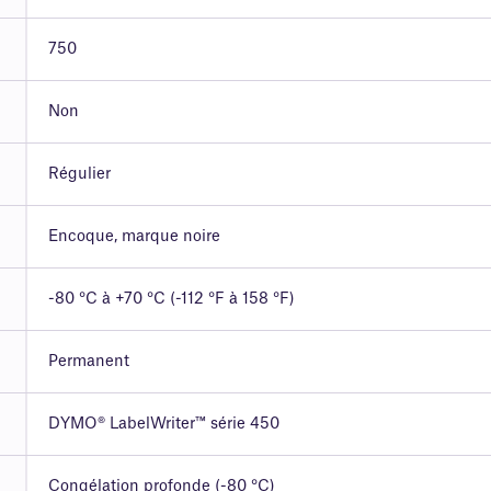
750
Non
Régulier
Encoque, marque noire
-80 °C à +70 °C (-112 °F à 158 °F)
Permanent
DYMO® LabelWriter™ série 450
Congélation profonde (-80 °C)