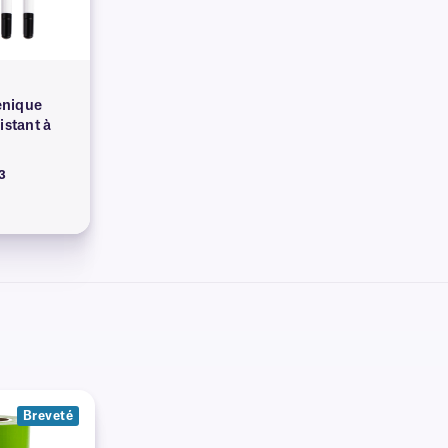
énique
istant à
3
Breveté