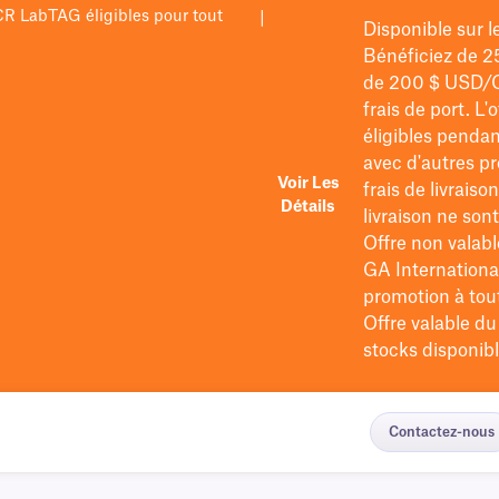
PCR LabTAG éligibles pour tout
|
Disponible sur 
Bénéficiez de 2
de 200 $
USD/
frais de port
. L'
éligibles pendan
avec d'autres pr
Voir Les
frais de livraiso
Détails
livraison ne so
Offre non valabl
GA International
promotion à tout 
Offre valable d
stocks disponibl
Contactez-nous