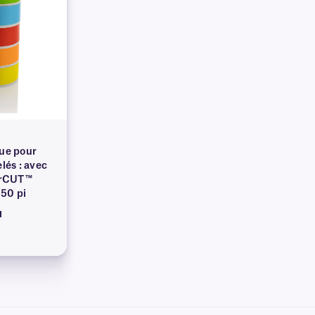
ue pour
lés : avec
orCUT™
 50 pi
1