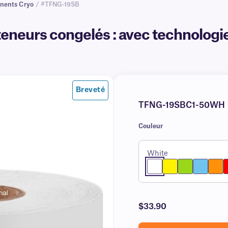
nents Cryo
/ #TFNG-19SB
eneurs congelés : avec technolog
Breveté
TFNG-19SBC1-50WH
Couleur
White
$33.90