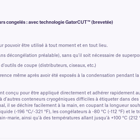
s congelés : avec technologie GatorCUT™ (brevetée)
r pouvoir être utilisé à tout moment et en tout lieu.
ns décongélation préalable), sans qu'il soit nécessaire de superp
'outils de coupe (distributeurs, ciseaux, etc.)
dhérence même après avoir été exposés à la condensation pendant l
t conçu pour être appliqué directement et adhérer rapidement au
'à d'autres conteneurs cryogéniques difficiles à étiqueter dans de
, il se déchire facilement à la main, en coupant la longueur souha
quide (-196 °C/-321 °F), les congélateurs à -80 °C (-112 °F) et le 
ain-marie, ainsi qu'à des températures allant jusqu'à +100 °C (212 °