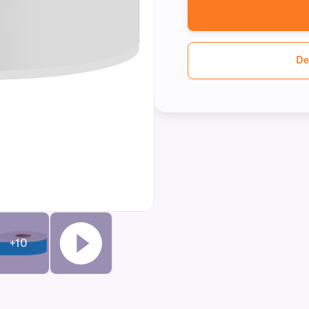
De
+10