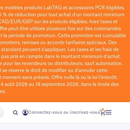
les modèles
produits LabTAG
et accessoires PCR éligibles.
5 % de réduction pour tout achat d'un montant minimum
CAD/EUR/GBP
sur les produits éligibles
, hors taxes et
offre peut être utilisée plusieurs fois sur des commandes
t la période de promotion.
Cette promotion est cumulable
omotions, remises ou accords tarifaires spéciaux.
Des
n standard peuvent s'appliquer. Les taxes et les frais de
nt pas pris en compte dans le montant minimum d'achat.
e pour les revendeurs ou distributeurs, sauf autorisation.
 se réserve le droit de
modifier
ou d’annuler cette
moment sans préavis. Offre nulle là où la loi l’interdit.
u 4 août 2026 au 18 septembre 2026, dans la limite des
es.
0
Connectez-vous ou inscrivez-vous