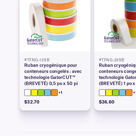
#TFNG-13SB
#TFNG-25SB
Ruban cryogénique pour
Ruban cryogéniq
conteneurs congelés : avec
conteneurs conge
technologie GatorCUT™
technologie Gat
(BREVETÉ) 0,5 po x 50 pi
(BREVETÉ) 1 po x
+1
+
$32.70
$36.60