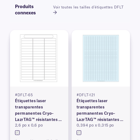
Produits
Voir toutes les tailles d'étiquettes DFLT
connexes
#DFLT-65
#DFLT-121
Étiquettes laser
Étiquettes laser
transparentes
transparentes
permanentes Cryo–
permanentes Cryo–
LazrTAG™ résistantes à
LazrTAG™ résistantes à
2,6 po x 0,6 po
0,394 po x 0,315 po
la cryogénie et à
la cryogénie et à
l'autoclave
l'autoclave