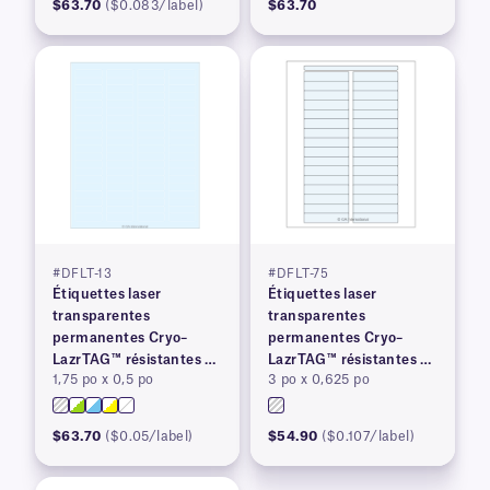
$63.70
($0.083/label)
$63.70
#DFLT-13
#DFLT-75
Étiquettes laser
Étiquettes laser
transparentes
transparentes
permanentes Cryo–
permanentes Cryo–
LazrTAG™ résistantes à
LazrTAG™ résistantes à
1,75 po x 0,5 po
3 po x 0,625 po
la cryogénie et à
la cryogénie et à
l'autoclave
l'autoclave
$63.70
($0.05/label)
$54.90
($0.107/label)