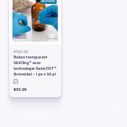
Breveté
#TGC-25
Ruban transparent
UbiCling™ avec
technologie GatorCUT™
(brevetée) – 1 po x 50 pi
$35.30