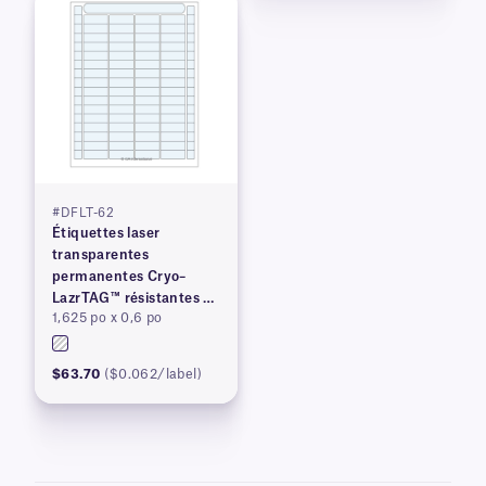
#DFLT-62
Étiquettes laser
transparentes
permanentes Cryo–
LazrTAG™ résistantes à
1,625 po x 0,6 po
la cryogénie et à
l'autoclave
$63.70
($0.062/label)