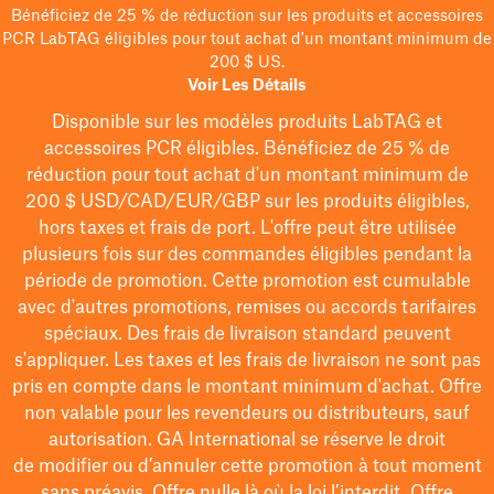
Bénéficiez de 25 % de réduction sur les produits et accessoires
PCR LabTAG éligibles pour tout achat d'un montant minimum de
200 $ US.
Voir Les Détails
Disponible sur les modèles
produits LabTAG
et
accessoires PCR éligibles. Bénéficiez de 25 % de
réduction pour tout achat d'un montant minimum de
200 $
USD/CAD/EUR/GBP
sur les produits éligibles
,
hors taxes et frais de port
. L'offre peut être utilisée
plusieurs fois sur des commandes éligibles pendant la
période de promotion.
Cette promotion est cumulable
avec d'autres promotions, remises ou accords tarifaires
spéciaux.
Des frais de livraison standard peuvent
s'appliquer. Les taxes et les frais de livraison ne sont pas
pris en compte dans le montant minimum d'achat. Offre
non valable pour les revendeurs ou distributeurs, sauf
autorisation. GA International se réserve le droit
de
modifier
ou d’annuler cette promotion à tout moment
sans préavis. Offre nulle là où la loi l’interdit. Offre