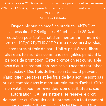
Bénéficiez de 25 % de réduction sur les produits et accessoires
PCR LabTAG éligibles pour tout achat d'un montant minimum de
200 $ US.
Voir Les Détails
Disponible sur les modèles
produits LabTAG
et
accessoires PCR éligibles. Bénéficiez de 25 % de
réduction pour tout achat d'un montant minimum de
200 $
USD/CAD/EUR/GBP
sur les produits éligibles
,
hors taxes et frais de port
. L'offre peut être utilisée
plusieurs fois sur des commandes éligibles pendant la
période de promotion.
Cette promotion est cumulable
avec d'autres promotions, remises ou accords tarifaires
spéciaux.
Des frais de livraison standard peuvent
s'appliquer. Les taxes et les frais de livraison ne sont pas
pris en compte dans le montant minimum d'achat. Offre
non valable pour les revendeurs ou distributeurs, sauf
autorisation. GA International se réserve le droit
de
modifier
ou d’annuler cette promotion à tout moment
sans préavis. Offre nulle là où la loi l’interdit. Offre