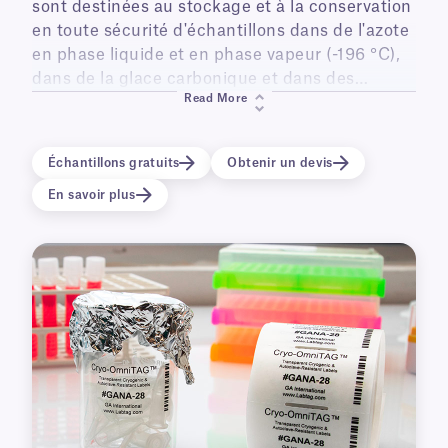
sont destinées au stockage et à la conservation
en toute sécurité d'échantillons dans de l'azote
en phase liquide et en phase vapeur (-196 °C),
dans de la glace carbonique et dans des
Read More
congélateurs de laboratoire (-80 °C). Elles
résistent également à des températures
élevées (jusqu'à +150 °C), ce qui les rend
Échantillons gratuits
Obtenir un devis
adaptées aux autoclaves à vapeur et aux
En savoir plus
stérilisateurs à chaleur sèche. Offrant un
aspect imprimé, ces cryogénique transparentes
sont idéales pour identifier cryogénique , tubes,
boîtes de congélation et matériel de laboratoire
cryogénique . Leur large éventail d'utilisations
les rend particulièrement adaptées aux
domaines biomédical, dentaire, des biobanques
et médical.