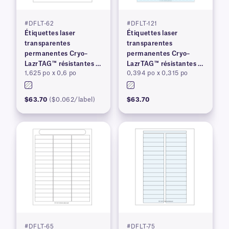
#DFLT-62
#DFLT-121
Étiquettes laser
Étiquettes laser
transparentes
transparentes
permanentes Cryo–
permanentes Cryo–
LazrTAG™ résistantes à
LazrTAG™ résistantes à
1,625 po x 0,6 po
0,394 po x 0,315 po
la cryogénie et à
la cryogénie et à
l'autoclave
l'autoclave
$63.70
($0.062/label)
$63.70
#DFLT-65
#DFLT-75