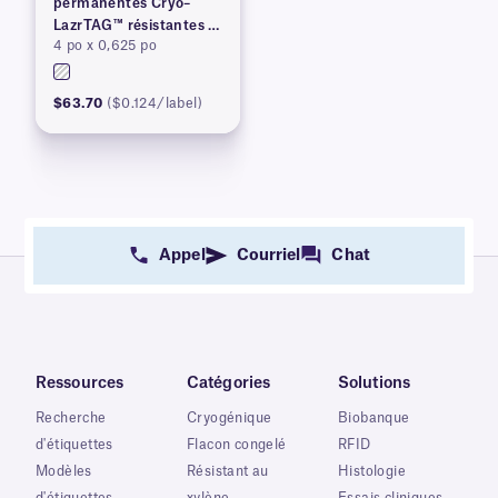
permanentes Cryo–
LazrTAG™ résistantes à
4 po x 0,625 po
la cryogénie et à
l'autoclave
$63.70
($0.124/label)
Appel
Courriel
Chat
Ressources
Catégories
Solutions
Recherche
Cryogénique
Biobanque
d'étiquettes
Flacon congelé
RFID
Modèles
Résistant au
Histologie
d'étiquettes
xylène
Essais cliniques