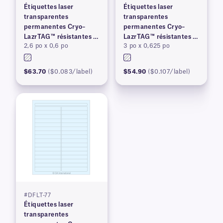
Étiquettes laser
Étiquettes laser
transparentes
transparentes
permanentes Cryo–
permanentes Cryo–
LazrTAG™ résistantes à
LazrTAG™ résistantes à
2,6 po x 0,6 po
3 po x 0,625 po
la cryogénie et à
la cryogénie et à
l'autoclave
l'autoclave
$63.70
($0.083/label)
$54.90
($0.107/label)
#DFLT-77
Étiquettes laser
transparentes