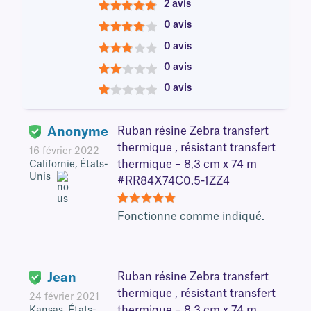
2 avis
5
0 avis
4
0 avis
3
0 avis
2
0 avis
1
Anonyme
Ruban résine Zebra transfert
thermique , résistant transfert
16 février 2022
thermique – 8,3 cm x 74 m
Californie, États-
Unis
#RR84X74C0.5-1ZZ4
5
Fonctionne comme indiqué.
Jean
Ruban résine Zebra transfert
thermique , résistant transfert
24 février 2021
thermique – 8,3 cm x 74 m
Kansas, États-