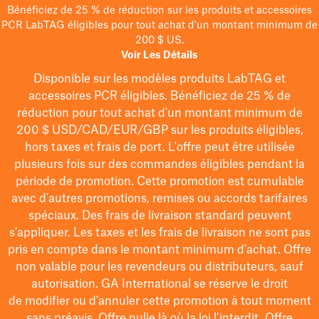
Bénéficiez de 25 % de réduction sur les produits et accessoires
PCR LabTAG éligibles pour tout achat d'un montant minimum de
200 $ US.
Voir Les Détails
Disponible sur les modèles
produits LabTAG
et
accessoires PCR éligibles. Bénéficiez de 25 % de
réduction pour tout achat d'un montant minimum de
200 $
USD/CAD/EUR/GBP
sur les produits éligibles
,
hors taxes et frais de port
. L'offre peut être utilisée
plusieurs fois sur des commandes éligibles pendant la
période de promotion.
Cette promotion est cumulable
avec d'autres promotions, remises ou accords tarifaires
spéciaux.
Des frais de livraison standard peuvent
s'appliquer. Les taxes et les frais de livraison ne sont pas
pris en compte dans le montant minimum d'achat. Offre
non valable pour les revendeurs ou distributeurs, sauf
autorisation. GA International se réserve le droit
de
modifier
ou d’annuler cette promotion à tout moment
sans préavis. Offre nulle là où la loi l’interdit. Offre