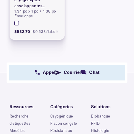
enveloppantes
1,34 po x 1 po + 1,38 po
(brevetées)
Enveloppe
$532.70
($0.533/label)
Appel
Courriel
Chat
Ressources
Catégories
Solutions
Recherche
Cryogénique
Biobanque
d'étiquettes
Flacon congelé
RFID
Modèles
Résistant au
Histologie