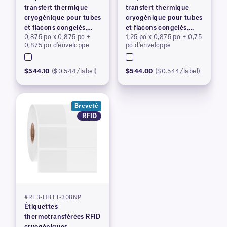
transfert thermique
transfert thermique
cryogénique pour tubes
cryogénique pour tubes
et flacons congelés,
et flacons congelés,
0,875 po x 0,875 po +
1,25 po x 0,875 po + 0,75
brevetées
brevetées
0,875 po d'enveloppe
po d'enveloppe
$544.10
($0.544/label)
$544.00
($0.544/label)
Breveté
RFID
#RF3-HBTT-308NP
Étiquettes
thermotransférées RFID
cryogéniques