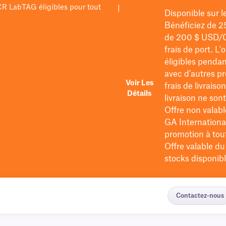
PCR LabTAG éligibles pour tout
|
Disponible sur 
Bénéficiez de 2
de 200 $
USD/
frais de port
. L'
éligibles pendan
avec d'autres pr
Voir Les
frais de livraiso
Détails
livraison ne so
Offre non valabl
GA International
promotion à tout 
Offre valable d
stocks disponibl
Contactez-nous