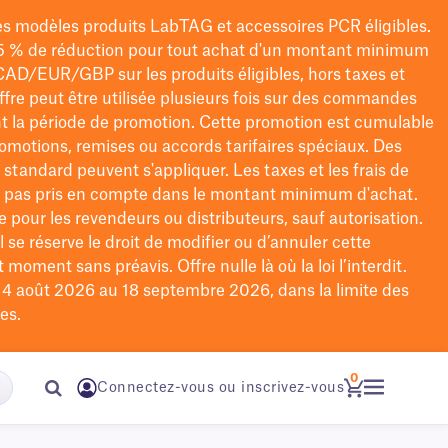
les modèles
produits LabTAG
et accessoires PCR éligibles.
5 % de réduction pour tout achat d'un montant minimum
CAD/EUR/GBP
sur les produits éligibles
, hors taxes et
offre peut être utilisée plusieurs fois sur des commandes
t la période de promotion.
Cette promotion est cumulable
omotions, remises ou accords tarifaires spéciaux.
Des
n standard peuvent s'appliquer. Les taxes et les frais de
nt pas pris en compte dans le montant minimum d'achat.
e pour les revendeurs ou distributeurs, sauf autorisation.
 se réserve le droit de
modifier
ou d’annuler cette
moment sans préavis. Offre nulle là où la loi l’interdit.
u 4 août 2026 au 18 septembre 2026, dans la limite des
es.
0
Connectez-vous ou inscrivez-vous