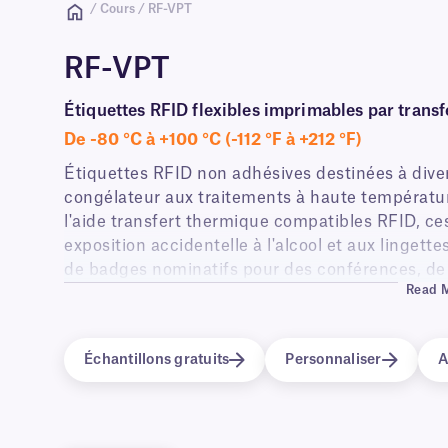
/ Cours / RF-VPT
RF-VPT
Étiquettes RFID flexibles imprimables par trans
De -80 °C à +100 °C (-112 °F à +212 °F)
Étiquettes RFID non adhésives destinées à diver
congélateur aux traitements à haute températu
l'aide transfert thermique compatibles RFID, ce
exposition accidentelle à l'alcool et aux lingett
de badges nominatifs pour des conférences, de 
Read 
documents importants.
Échantillons gratuits
Personnaliser
A