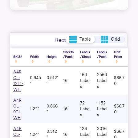
Table
Grid
Rectangle
Sheets
Labels
Labels
Unit
SKU#
Width
Height
/Pack
/Sheet
/Pack
Price
A4R
160
2560
CL-
0.945
0.512'
$66.7
16
Label
Label
12T1-
''
'
0
S
S
WH
A4R
72
1152
CL-
0.866
$66.7
1.22''
16
Label
Label
9T1-
''
0
S
S
WH
A4R
126
2016
0.512
$66.7
CL-
1.24"
16
Label
Label
"
0