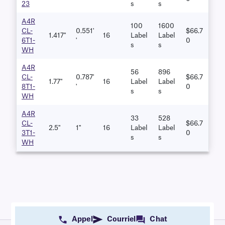
23
S
S
A4R
100
1600
CL-
0.551'
$66.7
1.417''
16
Label
Label
6T1-
'
0
S
S
WH
A4R
56
896
CL-
0.787'
$66.7
1.77''
16
Label
Label
8T1-
'
0
S
S
WH
A4R
33
528
CL-
$66.7
2.5''
1''
16
Label
Label
3T1-
0
S
S
WH
Appel
Courriel
Chat