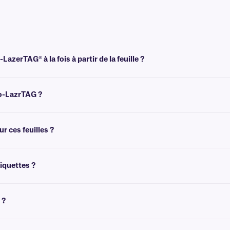
zerTAG® à la fois à partir de la feuille ?
a demande. Elles permettent d'imprimer seulement quelques étiquettes tout en co
t ne se décollent pas ni ne bloquent l'imprimante.
yo-LazrTAG ?
cain (8,5″ x 11″), au format européen A4 (210 mm x 297 mm) et au format Hagaki 
 ces feuilles ?
é du nom de votre imprimante. Assurez-vous que le type de support/papier est régl
'imprimante, consultez notre FAQ plus détaillée.
FAQ
.
tiquettes ?
es Cryo-LazrTAG. Ces étiquettes peuvent être imprimées à l'aide d'un toner lase
 ?
mpérature ambiante. Pour l'étiquetage congelé et de tubes déjà congelé à l'aide