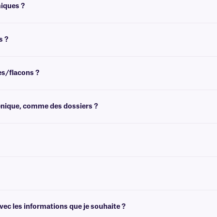
 l'étiquetage de congelé déjà congelé .
miques ?
longue durée dans l'azote liquide. Elles présentent toutefois une résistance limit
miques, nous recommandons notre
transfert thermique
cryogénique .
s ?
es cryogéniques pour imprimantes laser recouvertes d'un adhésif permanent, voi
es/flacons ?
ez des recommandations pour les tailles de flacons/tubes les plus courantes.
génique, comme des dossiers ?
ecommandons nos
étiquettes en papier
imprimables au laser et à jet d'encre.
gne pour toutes nos étiquettes laser. Consultez notre page
dédiée aux modèles
e stylos à bille ou de marqueurs cryogéniques permanents. Nous recommandons n
ec les informations que je souhaite ?