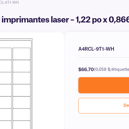
CL-9T1-WH
 imprimantes laser – 1,22 po x 0,
A4RCL-9T1-WH
$66.70
(0,058 $/étiquett
De