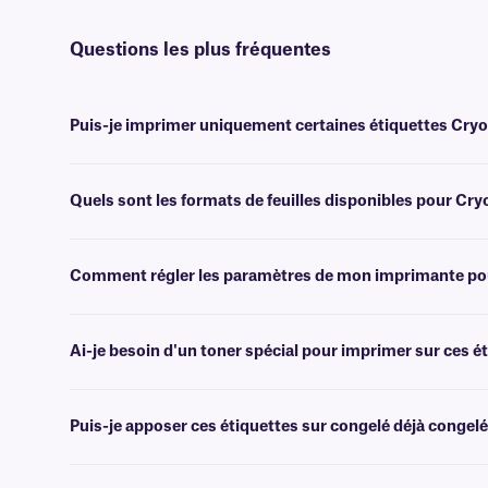
Questions les plus fréquentes
Puis-je imprimer uniquement certaines étiquettes Cryo-La
Oui, les étiquettes Cryo-LazrTAG sont conçues pour l'impression à l
supporter plusieurs passages dans les imprimantes laser de bureau e
Quels sont les formats de feuilles disponibles pour Cr
Nous fournissons nos étiquettes Cryo-LazrTAG au format lettre améri
d'assistance technique spécialisée
.
.
Comment régler les paramètres de mon imprimante pour
Appuyez sur le bouton Imprimer, puis cliquez sur « Propriétés » à côt
sélectionnez « Papier épais ». Pour plus d'aide sur le dépannage de l
Ai-je besoin d'un toner spécial pour imprimer sur ces é
Non, aucun toner spécial n'est nécessaire pour imprimer les étiquett
Puis-je apposer ces étiquettes sur congelé déjà congelé
Non, il est préférable d'appliquer les étiquettes Cryo-LazrTAG à te