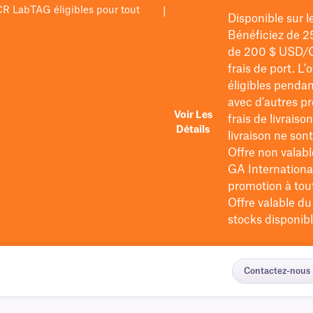
PCR LabTAG éligibles pour tout
|
Disponible sur 
Bénéficiez de 2
de 200 $
USD/
frais de port
. L'
éligibles pendan
avec d'autres pr
Voir Les
frais de livraiso
Détails
livraison ne so
Offre non valabl
GA International
promotion à tout 
Offre valable d
stocks disponibl
Contactez-nous