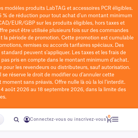
les modèles
produits LabTAG
et accessoires PCR éligibles.
5 % de réduction pour tout achat d'un montant minimum
CAD/EUR/GBP
sur les produits éligibles
, hors taxes et
offre peut être utilisée plusieurs fois sur des commandes
t la période de promotion.
Cette promotion est cumulable
omotions, remises ou accords tarifaires spéciaux.
Des
n standard peuvent s'appliquer. Les taxes et les frais de
nt pas pris en compte dans le montant minimum d'achat.
e pour les revendeurs ou distributeurs, sauf autorisation.
 se réserve le droit de
modifier
ou d’annuler cette
moment sans préavis. Offre nulle là où la loi l’interdit.
u 4 août 2026 au 18 septembre 2026, dans la limite des
es.
0
Connectez-vous ou inscrivez-vous