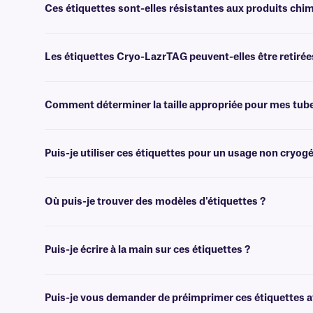
d'étiquettes cryogéniques CryoSTUCK
, spécialement conçue pour
Ces étiquettes sont-elles résistantes aux produits chi
Les étiquettes laser sont imperméables et résistent à un stockage de 
cryogénique susceptible d'entrer en contact avec des produits chi
Les étiquettes Cryo-LazrTAG peuvent-elles être retirée
Oui, ces étiquettes Cryo-LazrTAG sont amovibles. Pour les étiquett
Comment déterminer la taille appropriée pour mes tub
Veuillez consulter notre
guide
pratique
des tailles
, où vous trouver
Puis-je utiliser ces étiquettes pour un usage non cryo
Pour le travail de bureau et l'étiquetage des dossiers, nous vous r
Où puis-je trouver des modèles d'étiquettes ?
Nous mettons à votre disposition des modèles MS Word gratuits en li
le gabarit à vos étiquettes.
Puis-je écrire à la main sur ces étiquettes ?
Oui, les étiquettes Cryo-LazrTAG peuvent être inscrites à l'aide d
l'alcool et à l'eau.
Puis-je vous demander de préimprimer ces étiquettes av