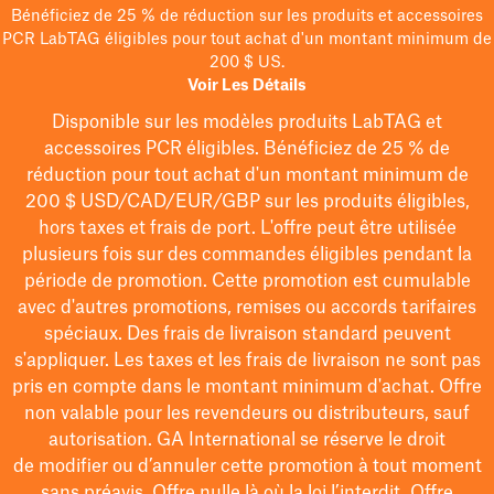
Bénéficiez de 25 % de réduction sur les produits et accessoires
PCR LabTAG éligibles pour tout achat d'un montant minimum de
200 $ US.
Voir Les Détails
Disponible sur les modèles
produits LabTAG
et
accessoires PCR éligibles. Bénéficiez de 25 % de
réduction pour tout achat d'un montant minimum de
200 $
USD/CAD/EUR/GBP
sur les produits éligibles
,
hors taxes et frais de port
. L'offre peut être utilisée
plusieurs fois sur des commandes éligibles pendant la
période de promotion.
Cette promotion est cumulable
avec d'autres promotions, remises ou accords tarifaires
spéciaux.
Des frais de livraison standard peuvent
s'appliquer. Les taxes et les frais de livraison ne sont pas
pris en compte dans le montant minimum d'achat. Offre
non valable pour les revendeurs ou distributeurs, sauf
autorisation. GA International se réserve le droit
de
modifier
ou d’annuler cette promotion à tout moment
sans préavis. Offre nulle là où la loi l’interdit. Offre