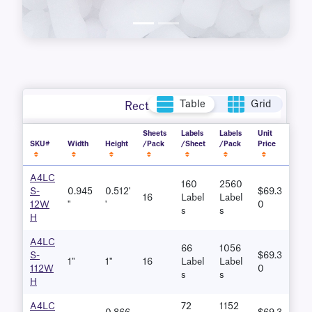
Table
Grid
Rectangle
Sheets
Labels
Labels
Unit
SKU#
Width
Height
/Pack
/Sheet
/Pack
Price
A4LC
160
2560
S-
0.945
0.512'
$69.3
16
Label
Label
12W
''
'
0
S
S
H
A4LC
66
1056
S-
$69.3
1"
1"
16
Label
Label
112W
0
S
S
H
A4LC
72
1152