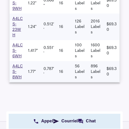
0.866
$69.3
S-
1.22''
16
Label
Label
''
0
9WH
S
S
A4LC
126
2016
S-
0.512'
$69.3
1.24''
16
Label
Label
23W
'
0
S
S
H
A4LC
100
1600
0.551'
$69.3
S-
1.417''
16
Label
Label
'
0
6WH
S
S
A4LC
56
896
0.787'
$69.3
S-
1.77''
16
Label
Label
'
0
8WH
S
S
Appel
Courriel
Chat