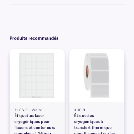
Oui, les étiquettes laser CryoSTUCK peuvent être préimprimées avec des
graphiques et des logos, ainsi que des informations variables ou
sérialisées provenant d'une base de données. Découvrez nos options
d'impression personnalisées
.
Produits recommandés
#LCS-9 – White
#UC-9
Étiquettes laser
Étiquettes
cryogéniques pour
cryogéniques à
flacons et conteneurs
transfert thermique
congelés – 1,26 po x
pour flacons et surfaces