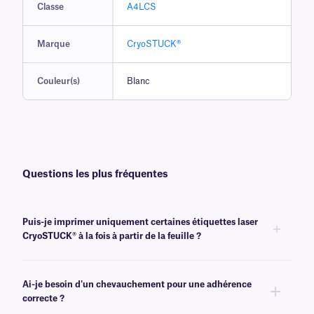
Classe
A4LCS
Marque
CryoSTUCK®
Couleur(s)
Blanc
Questions les plus fréquentes
Puis-je imprimer uniquement certaines étiquettes laser
CryoSTUCK® à la fois à partir de la feuille ?
Oui, les étiquettes laser CryoSTUCK sont conçues pour l'impression à la
demande. Elles permettent d'imprimer seulement quelques étiquettes
Ai-je besoin d'un chevauchement pour une adhérence
tout en conservant le reste pour plus tard. Ces étiquettes laser peuvent
correcte ?
supporter plusieurs passages dans les imprimantes laser de bureau et
ne se décollent pas ni ne bloquent l'imprimante.