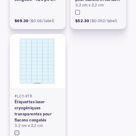
3,2 cm x 2,2 cm
0,87 po
congelés
$69.30
($0.06/label)
$52.30
($0.052/label)
#LCY-9TR
Étiquettes laser
cryogéniques
transparentes pour
flacons congelés
3,2 cm x 2,2 cm