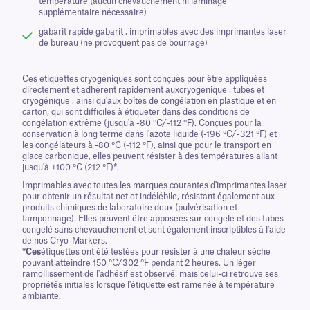
température (aucun chevauchement ni laminage
supplémentaire nécessaire)
gabarit rapide gabarit , imprimables avec des imprimantes laser
de bureau (ne provoquent pas de bourrage)
Ces étiquettes cryogéniques sont conçues pour être appliquées
directement et adhèrent rapidement auxcryogénique , tubes et
cryogénique , ainsi qu'aux boîtes de congélation en plastique et en
carton, qui sont difficiles à étiqueter dans des conditions de
congélation extrême (jusqu'à -80 °C/-112 °F). Conçues pour la
conservation à long terme dans l'azote liquide (-196 °C/-321 °F) et
les congélateurs à -80 °C (-112 °F), ainsi que pour le transport en
glace carbonique, elles peuvent résister à des températures allant
jusqu'à +100 °C (212 °F)
*
.
Imprimables avec toutes les marques courantes d'imprimantes laser
pour obtenir un résultat net et indélébile, résistant également aux
produits chimiques de laboratoire doux (pulvérisation et
tamponnage). Elles peuvent être apposées sur congelé et des tubes
congelé sans chevauchement et sont également inscriptibles à l'aide
de nos Cryo-Markers.
*Ces
étiquettes ont été testées pour résister à une chaleur sèche
pouvant atteindre 150 °C/302 °F pendant 2 heures. Un léger
ramollissement de l'adhésif est observé, mais celui-ci retrouve ses
propriétés initiales lorsque l'étiquette est ramenée à température
ambiante.