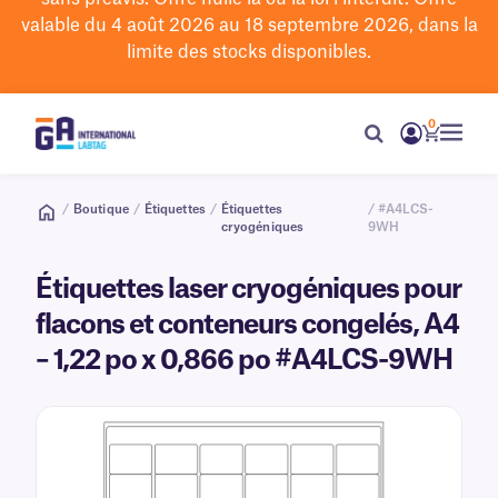
valable du 4 août 2026 au 18 septembre 2026, dans la
limite des stocks disponibles.
0
/
Boutique
/
Étiquettes
/
Étiquettes
/ #A4LCS-
cryogéniques
9WH
Étiquettes laser cryogéniques pour
flacons et conteneurs congelés, A4
– 1,22 po x 0,866 po #A4LCS-9WH