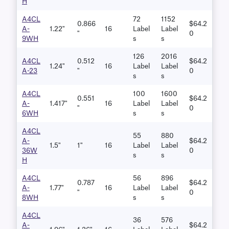
H
A4CL
72
1152
0.866
$64.2
A-
1.22"
16
Label
Label
"
0
9WH
S
S
126
2016
A4CL
0.512
$64.2
1.24"
16
Label
Label
A-23
"
0
S
S
A4CL
100
1600
0.551
$64.2
A-
1.417"
16
Label
Label
"
0
6WH
S
S
A4CL
55
880
A-
$64.2
1.5"
1"
16
Label
Label
36W
0
S
S
H
A4CL
56
896
0.787
$64.2
A-
1.77"
16
Label
Label
"
0
8WH
S
S
A4CL
36
576
A-
$64.2