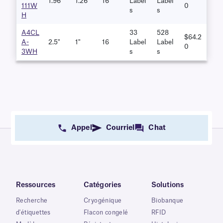
1.96"
1.26"
16
Label
Label
111W
0
S
S
H
A4CL
33
528
$64.2
A-
2.5"
1"
16
Label
Label
0
3WH
S
S
Appel
Courriel
Chat
Ressources
Catégories
Solutions
Recherche
Cryogénique
Biobanque
d'étiquettes
Flacon congelé
RFID