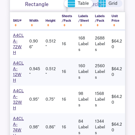
Table
Grid
Rectangle
Circle
Sheets
Labels
Labels
Unit
SKU#
Width
Height
/Pack
/Sheet
/Pack
Price
A4CL
168
2688
A-
0.90
0.512
$64.2
16
Label
Label
72W
6"
"
0
S
S
H
A4CL
160
2560
A-
0.945
0.512
$64.2
16
Label
Label
12W
"
"
0
S
S
H
A4CL
98
1568
A-
$64.2
0.95"
0.75"
16
Label
Label
32W
0
S
S
H
A4CL
84
1344
A-
$64.2
0.98"
0.86"
16
Label
Label
74W
0
S
S