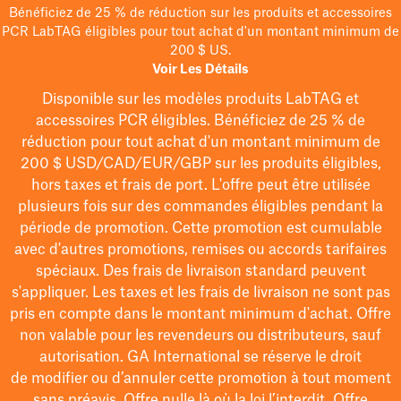
Bénéficiez de 25 % de réduction sur les produits et accessoires
PCR LabTAG éligibles pour tout achat d'un montant minimum de
200 $ US.
Voir Les Détails
Disponible sur les modèles
produits LabTAG
et
accessoires PCR éligibles. Bénéficiez de 25 % de
réduction pour tout achat d'un montant minimum de
200 $
USD/CAD/EUR/GBP
sur les produits éligibles
,
hors taxes et frais de port
. L'offre peut être utilisée
plusieurs fois sur des commandes éligibles pendant la
période de promotion.
Cette promotion est cumulable
avec d'autres promotions, remises ou accords tarifaires
spéciaux.
Des frais de livraison standard peuvent
s'appliquer. Les taxes et les frais de livraison ne sont pas
pris en compte dans le montant minimum d'achat. Offre
non valable pour les revendeurs ou distributeurs, sauf
autorisation. GA International se réserve le droit
de
modifier
ou d’annuler cette promotion à tout moment
sans préavis. Offre nulle là où la loi l’interdit. Offre