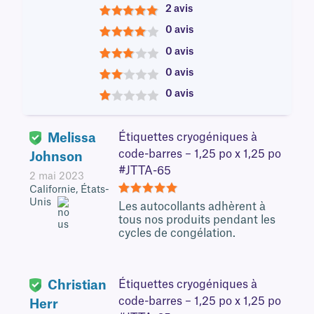
2 avis
5
0 avis
4
0 avis
3
0 avis
2
0 avis
1
Melissa
Étiquettes cryogéniques à
code-barres – 1,25 po x 1,25 po
Johnson
#JTTA-65
2 mai 2023
Californie, États-
Unis
5
Les autocollants adhèrent à
tous nos produits pendant les
cycles de congélation.
Christian
Étiquettes cryogéniques à
code-barres – 1,25 po x 1,25 po
Herr