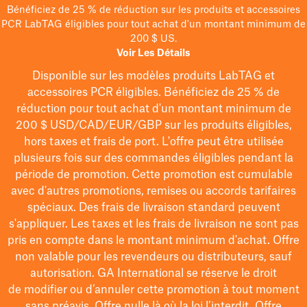
Bénéficiez de 25 % de réduction sur les produits et accessoires
PCR LabTAG éligibles pour tout achat d'un montant minimum de
200 $ US.
Voir Les Détails
Disponible sur les modèles
produits LabTAG
et
accessoires PCR éligibles. Bénéficiez de 25 % de
réduction pour tout achat d'un montant minimum de
200 $
USD/CAD/EUR/GBP
sur les produits éligibles
,
hors taxes et frais de port
. L'offre peut être utilisée
plusieurs fois sur des commandes éligibles pendant la
période de promotion.
Cette promotion est cumulable
avec d'autres promotions, remises ou accords tarifaires
spéciaux.
Des frais de livraison standard peuvent
s'appliquer. Les taxes et les frais de livraison ne sont pas
pris en compte dans le montant minimum d'achat. Offre
non valable pour les revendeurs ou distributeurs, sauf
autorisation. GA International se réserve le droit
de
modifier
ou d’annuler cette promotion à tout moment
sans préavis. Offre nulle là où la loi l’interdit. Offre