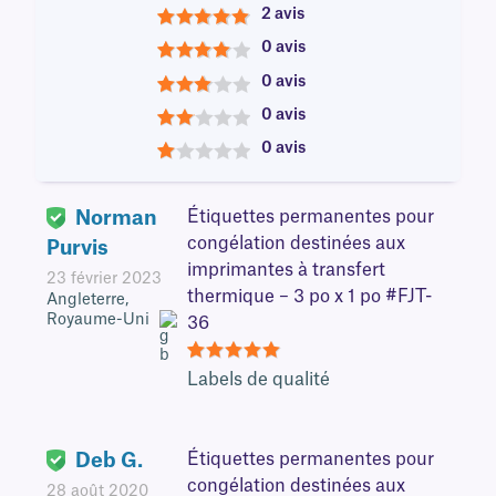
2 avis
5
0 avis
4
0 avis
3
0 avis
2
0 avis
1
Norman
Étiquettes permanentes pour
congélation destinées aux
Purvis
imprimantes à transfert
23 février 2023
thermique – 3 po x 1 po #FJT-
Angleterre,
Royaume-Uni
36
5
Labels de qualité
Deb G.
Étiquettes permanentes pour
congélation destinées aux
28 août 2020