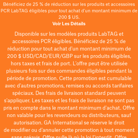
Bénéficiez de 25 % de réduction sur les produits et accessoires
PCR LabTAG éligibles pour tout achat d'un montant minimum de
200 $ US.
Voir Les Détails
Disponible sur les modèles
produits LabTAG
et
accessoires PCR éligibles. Bénéficiez de 25 % de
réduction pour tout achat d'un montant minimum de
200 $
USD/CAD/EUR/GBP
sur les produits éligibles
,
hors taxes et frais de port
. L'offre peut être utilisée
plusieurs fois sur des commandes éligibles pendant la
période de promotion.
Cette promotion est cumulable
avec d'autres promotions, remises ou accords tarifaires
spéciaux.
Des frais de livraison standard peuvent
s'appliquer. Les taxes et les frais de livraison ne sont pas
pris en compte dans le montant minimum d'achat. Offre
non valable pour les revendeurs ou distributeurs, sauf
autorisation. GA International se réserve le droit
de
modifier
ou d’annuler cette promotion à tout moment
sans préavis. Offre nulle là où la loi l’interdit. Offre