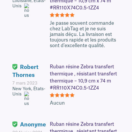
thermique – 10,9 cm x 74 m
Louisiane, États-
Unis
#RR110X74C0.5-1ZZ4
5
Je passe souvent commande
chez LabTag et je ne suis
jamais déçu. La livraison est
toujours rapide et les produits
sont d'excellente qualité.
Robert
Ruban résine Zebra transfert
thermique , résistant transfert
Thornes
thermique – 10,9 cm x 74 m
7 mars 2023
#RR110X74C0.5-1ZZ4
New York, États-
Unis
5
Aucun
Anonyme
Ruban résine Zebra transfert
thermique , résistant transfert