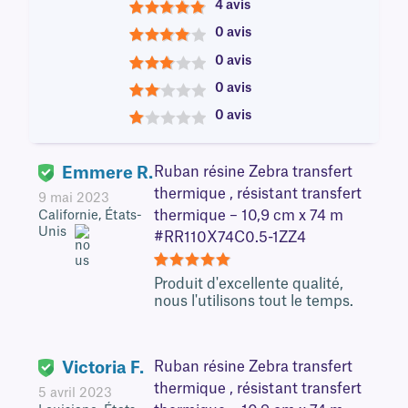
4 avis
5
0 avis
4
0 avis
3
0 avis
2
0 avis
1
Emmere R.
Ruban résine Zebra transfert
thermique , résistant transfert
9 mai 2023
thermique – 10,9 cm x 74 m
Californie, États-
Unis
#RR110X74C0.5-1ZZ4
5
Produit d'excellente qualité,
nous l'utilisons tout le temps.
Victoria F.
Ruban résine Zebra transfert
thermique , résistant transfert
5 avril 2023