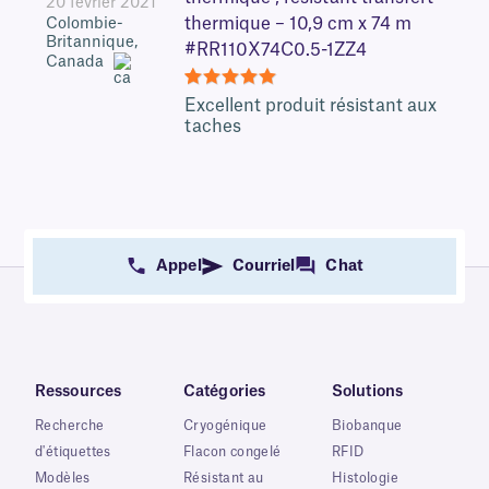
20 février 2021
thermique – 10,9 cm x 74 m
Colombie-
Britannique,
#RR110X74C0.5-1ZZ4
Canada
5
Excellent produit résistant aux
taches
Appel
Courriel
Chat
Ressources
Catégories
Solutions
Recherche
Cryogénique
Biobanque
d'étiquettes
Flacon congelé
RFID
Modèles
Résistant au
Histologie