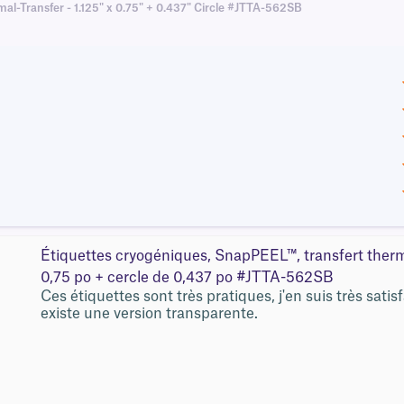
mal-Transfer - 1.125" x 0.75" + 0.437" Circle #JTTA-562SB
Étiquettes cryogéniques, SnapPEEL™, transfert therm
0,75 po + cercle de 0,437 po #JTTA-562SB
Ces étiquettes sont très pratiques, j'en suis très satisf
existe une version transparente.