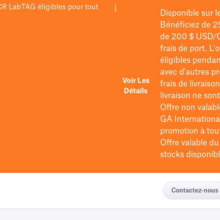
PCR LabTAG éligibles pour tout
|
Disponible sur 
Bénéficiez de 2
de 200 $
USD/
frais de port
. L'
éligibles pendan
avec d'autres pr
Voir Les
frais de livraiso
Détails
livraison ne so
Offre non valabl
GA International
promotion à tout 
Offre valable d
stocks disponibl
Contactez-nous