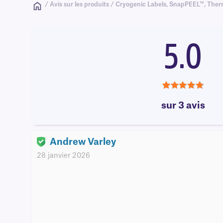
/ Avis sur les produits / Cryogenic Labels, SnapPEEL™, Ther
5.0
5.0
sur 3 avis
Andrew Varley
28 janvier 2026