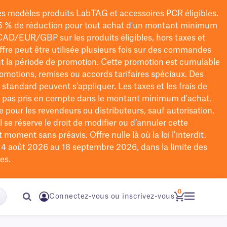
les modèles
produits LabTAG
et accessoires PCR éligibles.
5 % de réduction pour tout achat d'un montant minimum
CAD/EUR/GBP
sur les produits éligibles
, hors taxes et
offre peut être utilisée plusieurs fois sur des commandes
t la période de promotion.
Cette promotion est cumulable
omotions, remises ou accords tarifaires spéciaux.
Des
n standard peuvent s'appliquer. Les taxes et les frais de
nt pas pris en compte dans le montant minimum d'achat.
e pour les revendeurs ou distributeurs, sauf autorisation.
 se réserve le droit de
modifier
ou d’annuler cette
moment sans préavis. Offre nulle là où la loi l’interdit.
u 4 août 2026 au 18 septembre 2026, dans la limite des
es.
0
Connectez-vous ou inscrivez-vous