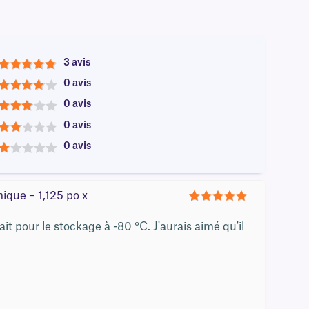
3 avis
5
0 avis
4
0 avis
3
0 avis
2
0 avis
1
ique – 1,125 po x
5
ait pour le stockage à -80 °C. J'aurais aimé qu'il