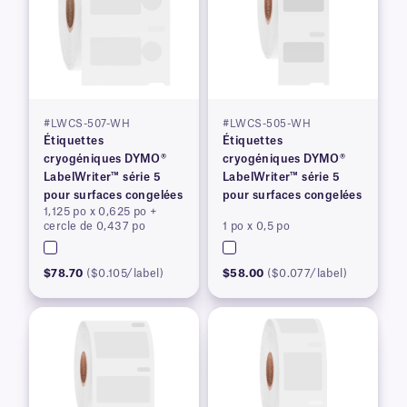
#LWCS-507-WH
#LWCS-505-WH
Étiquettes
Étiquettes
cryogéniques DYMO®
cryogéniques DYMO®
LabelWriter™ série 5
LabelWriter™ série 5
pour surfaces congelées
pour surfaces congelées
1,125 po x 0,625 po +
cercle de 0,437 po
1 po x 0,5 po
$78.70
($0.105/label)
$58.00
($0.077/label)