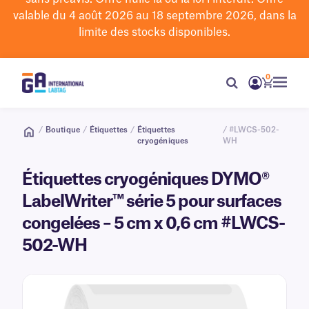
valable du 4 août 2026 au 18 septembre 2026, dans la
limite des stocks disponibles.
0
/
Boutique
/
Étiquettes
/
Étiquettes
/ #LWCS-502-
cryogéniques
WH
Étiquettes cryogéniques DYMO®
LabelWriter™ série 5 pour surfaces
congelées – 5 cm x 0,6 cm #LWCS-
502-WH