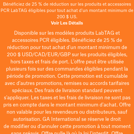
Bénéficiez de 25 % de réduction sur les produits et accessoires
PCR LabTAG éligibles pour tout achat d'un montant minimum de
200 $ US.
Voir Les Détails
Disponible sur les modèles
produits LabTAG
et
accessoires PCR éligibles. Bénéficiez de 25 % de
réduction pour tout achat d'un montant minimum de
200 $
USD/CAD/EUR/GBP
sur les produits éligibles
,
hors taxes et frais de port
. L'offre peut être utilisée
plusieurs fois sur des commandes éligibles pendant la
période de promotion.
Cette promotion est cumulable
avec d'autres promotions, remises ou accords tarifaires
spéciaux.
Des frais de livraison standard peuvent
s'appliquer. Les taxes et les frais de livraison ne sont pas
pris en compte dans le montant minimum d'achat. Offre
non valable pour les revendeurs ou distributeurs, sauf
autorisation. GA International se réserve le droit
de
modifier
ou d’annuler cette promotion à tout moment
sans préavis. Offre nulle là où la loi l’interdit. Offre