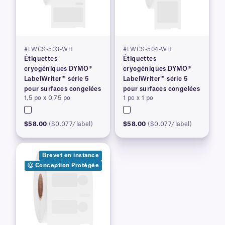
#LWCS-503-WH
#LWCS-504-WH
Étiquettes
Étiquettes
cryogéniques DYMO®
cryogéniques DYMO®
LabelWriter™ série 5
LabelWriter™ série 5
pour surfaces congelées
pour surfaces congelées
1,5 po x 0,75 po
1 po x 1 po
$58.00
($0.077/label)
$58.00
($0.077/label)
Brevet en instance
Ⓓ Conception Protégée