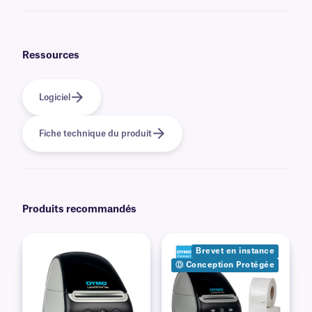
Veuillez consulter notre
guide
pratique
des tailles
, où vous trouverez des
recommandations pour les tailles de flacons/tubes les plus courantes.
Ressources
Logiciel
Fiche technique du produit
Produits recommandés
Brevet en instance
Ⓓ Conception Protégée