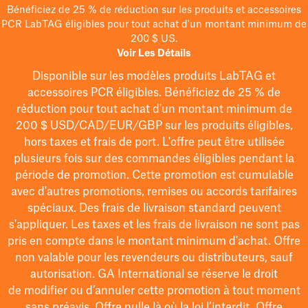
Bénéficiez de 25 % de réduction sur les produits et accessoires
PCR LabTAG éligibles pour tout achat d'un montant minimum de
200 $ US.
Voir Les Détails
Disponible sur les modèles
produits LabTAG
et
accessoires PCR éligibles. Bénéficiez de 25 % de
réduction pour tout achat d'un montant minimum de
200 $
USD/CAD/EUR/GBP
sur les produits éligibles
,
hors taxes et frais de port
. L'offre peut être utilisée
plusieurs fois sur des commandes éligibles pendant la
période de promotion.
Cette promotion est cumulable
avec d'autres promotions, remises ou accords tarifaires
spéciaux.
Des frais de livraison standard peuvent
s'appliquer. Les taxes et les frais de livraison ne sont pas
pris en compte dans le montant minimum d'achat. Offre
non valable pour les revendeurs ou distributeurs, sauf
autorisation. GA International se réserve le droit
de
modifier
ou d’annuler cette promotion à tout moment
sans préavis. Offre nulle là où la loi l’interdit. Offre