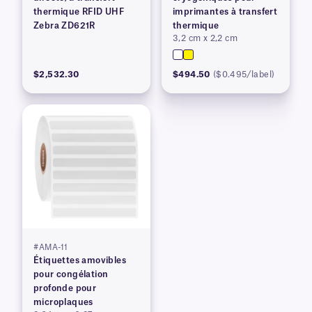
thermique RFID UHF
imprimantes à transfert
Zebra ZD621R
thermique
3,2 cm x 2,2 cm
$2,532.30
$494.50
($0.495/label)
#AMA-11
Étiquettes amovibles
pour congélation
profonde pour
microplaques