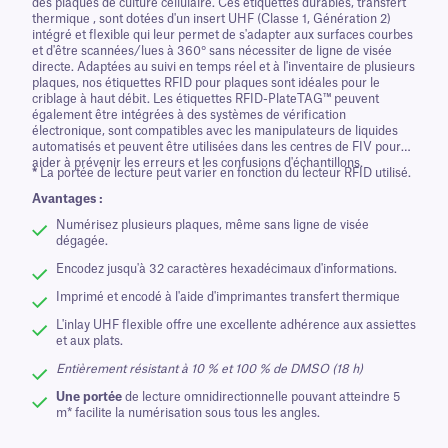
des plaques de culture cellulaire. Ces étiquettes durables, transfert
thermique , sont dotées d'un insert UHF (Classe 1, Génération 2)
intégré et flexible qui leur permet de s'adapter aux surfaces courbes
et d'être scannées/lues à 360° sans nécessiter de ligne de visée
directe. Adaptées au suivi en temps réel et à l'inventaire de plusieurs
plaques, nos étiquettes RFID pour plaques sont idéales pour le
criblage à haut débit. Les étiquettes RFID-PlateTAG™ peuvent
également être intégrées à des systèmes de vérification
électronique, sont compatibles avec les manipulateurs de liquides
automatisés et peuvent être utilisées dans les centres de FIV pour
aider à prévenir les erreurs et les confusions d'échantillons.
*
La portée de lecture peut varier en fonction du lecteur RFID utilisé.
Avantages :
Numérisez plusieurs plaques, même sans ligne de visée
dégagée.
Encodez jusqu'à 32 caractères hexadécimaux d'informations.
Imprimé et encodé à l'aide d'imprimantes transfert thermique
L'inlay UHF flexible offre une excellente adhérence aux assiettes
et aux plats.
Entièrement résistant à 10 % et 100 % de DMSO (18 h)
Une portée
de lecture omnidirectionnelle pouvant atteindre 5
m* facilite la numérisation sous tous les angles.