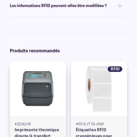
avec des graphiques et des logos en couleur, ainsi que des informations
Les informations RFID peuvent-elles être modifiées ?
variables ou sérialisées provenant d'une base de données. En savoir plus
sur notre
options d'impression personnalisée
.
Oui, les RFID-PlateTAG™ contiennent des puces RFID UHF lisibles et
inscriptibles. Vous pouvez donc réécrire la banque de mémoire EPC
jusqu'à 100 000 fois si la fonction Permalock n'est pas activée.
Produits recommandés
RFID
#ZD621R
#RF3-JTTA-9NP
Imprimante thermique
Étiquettes RFID
directe/à transfert
cryogéniques pour