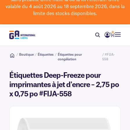
valable du 4 août 2026 au 18 septembre 2026, dans la
limite des stocks disponibles.
0
/
Boutique
/
Étiquettes
/
Étiquettes pour
/ #FIJA-
congélation
558
Étiquettes Deep-Freeze pour
imprimantes à jet d'encre – 2,75 po
x 0,75 po #FIJA-558