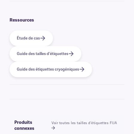
La description de nos étiquettes en rouleau pour imprimantes à jet
d'encre comprend une légende pratique qui indique la compatibilité des
étiquettes avec la plupart des grandes marques d'imprimantes à jet
d'encre au format rouleau.
Ressources
Étude de cas
Guide des tailles d'étiquettes
Guide des étiquettes cryogéniques
Produits
Voir toutes les tailles d'étiquettes FIJA
connexes