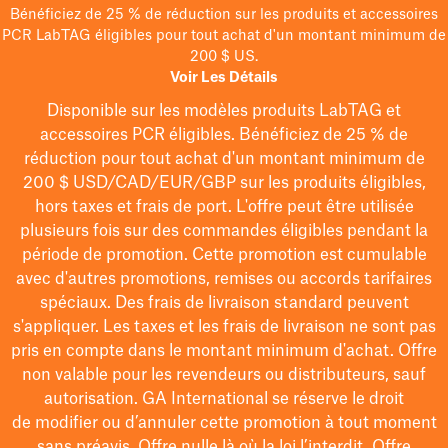
Bénéficiez de 25 % de réduction sur les produits et accessoires
PCR LabTAG éligibles pour tout achat d'un montant minimum de
200 $ US.
Voir Les Détails
Disponible sur les modèles
produits LabTAG
et
accessoires PCR éligibles. Bénéficiez de 25 % de
réduction pour tout achat d'un montant minimum de
200 $
USD/CAD/EUR/GBP
sur les produits éligibles
,
hors taxes et frais de port
. L'offre peut être utilisée
plusieurs fois sur des commandes éligibles pendant la
période de promotion.
Cette promotion est cumulable
avec d'autres promotions, remises ou accords tarifaires
spéciaux.
Des frais de livraison standard peuvent
s'appliquer. Les taxes et les frais de livraison ne sont pas
pris en compte dans le montant minimum d'achat. Offre
non valable pour les revendeurs ou distributeurs, sauf
autorisation. GA International se réserve le droit
de
modifier
ou d’annuler cette promotion à tout moment
sans préavis. Offre nulle là où la loi l’interdit. Offre