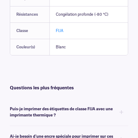
Résistances
Congélation profonde (-80 °C)
Classe
FIJA
Couleur(s)
Blanc
Questions les plus fréquentes
Puis-je imprimer des étiquettes de classe FIJA avec une
imprimante thermique ?
Non, les étiquettes de classe FIJA ne peuvent pas être imprimées à l'aide
d'une imprimante thermique. Pour les étiquettes thermosensibles pour
Ai-je besoin d'une encre spéciale pour imprimer sur ces
congélation, cliquez
ici
.