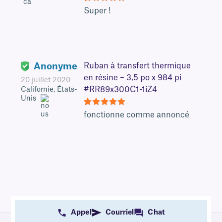
5
Super !
Anonyme
Ruban à transfert thermique
en résine – 3,5 po x 984 pi
20 juillet 2020
#RR89x300C1-1iZ4
Californie, États-
Unis
5
fonctionne comme annoncé
Appel
Courriel
Chat