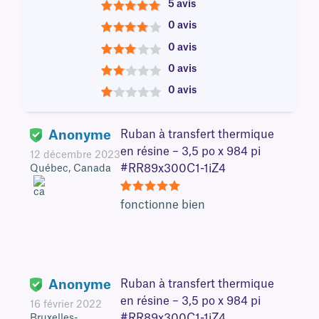
5 avis
5
0 avis
4
0 avis
3
0 avis
2
0 avis
1
Anonyme
Ruban à transfert thermique
en résine – 3,5 po x 984 pi
12 décembre 2023
#RR89x300C1-1iZ4
Québec, Canada
5
fonctionne bien
Anonyme
Ruban à transfert thermique
en résine – 3,5 po x 984 pi
16 février 2022
#RR89x300C1-1iZ4
Bruxelles-