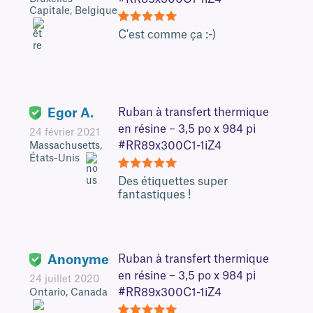
Capitale, Belgique
5
C'est comme ça :-)
Egor A.
Ruban à transfert thermique
en résine – 3,5 po x 984 pi
24 février 2021
#RR89x300C1-1iZ4
Massachusetts,
États-Unis
5
Des étiquettes super
fantastiques !
Anonyme
Ruban à transfert thermique
en résine – 3,5 po x 984 pi
24 juillet 2020
#RR89x300C1-1iZ4
Ontario, Canada