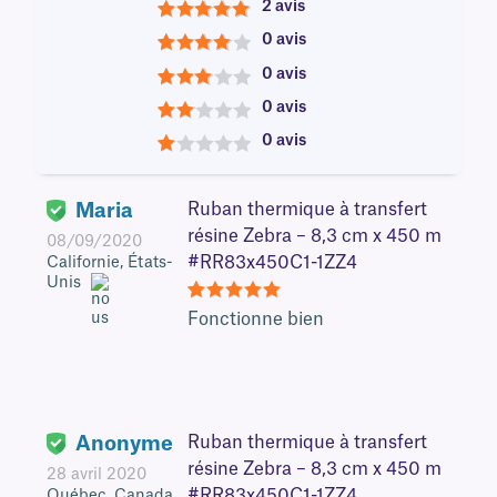
2 avis
5
0 avis
4
0 avis
3
0 avis
2
0 avis
1
Maria
Ruban thermique à transfert
résine Zebra – 8,3 cm x 450 m
08/09/2020
#RR83x450C1-1ZZ4
Californie, États-
Unis
5
Fonctionne bien
Anonyme
Ruban thermique à transfert
résine Zebra – 8,3 cm x 450 m
28 avril 2020
#RR83x450C1-1ZZ4
Québec, Canada