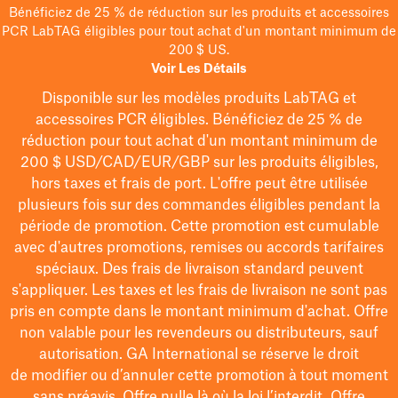
Bénéficiez de 25 % de réduction sur les produits et accessoires
PCR LabTAG éligibles pour tout achat d'un montant minimum de
200 $ US.
Voir Les Détails
Disponible sur les modèles
produits LabTAG
et
accessoires PCR éligibles. Bénéficiez de 25 % de
réduction pour tout achat d'un montant minimum de
200 $
USD/CAD/EUR/GBP
sur les produits éligibles
,
hors taxes et frais de port
. L'offre peut être utilisée
plusieurs fois sur des commandes éligibles pendant la
période de promotion.
Cette promotion est cumulable
avec d'autres promotions, remises ou accords tarifaires
spéciaux.
Des frais de livraison standard peuvent
s'appliquer. Les taxes et les frais de livraison ne sont pas
pris en compte dans le montant minimum d'achat. Offre
non valable pour les revendeurs ou distributeurs, sauf
autorisation. GA International se réserve le droit
de
modifier
ou d’annuler cette promotion à tout moment
sans préavis. Offre nulle là où la loi l’interdit. Offre