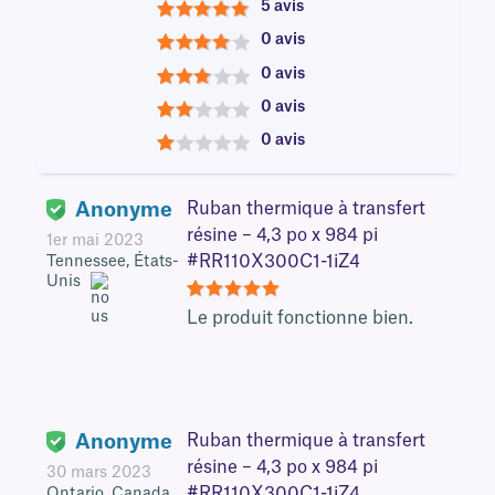
5 avis
5
0 avis
4
0 avis
3
0 avis
2
0 avis
1
Anonyme
Ruban thermique à transfert
résine – 4,3 po x 984 pi
1er mai 2023
#RR110X300C1-1iZ4
Tennessee, États-
Unis
5
Le produit fonctionne bien.
Anonyme
Ruban thermique à transfert
résine – 4,3 po x 984 pi
30 mars 2023
#RR110X300C1-1iZ4
Ontario, Canada