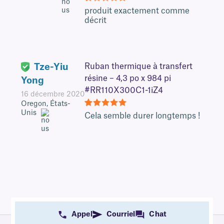
5
produit exactement comme
décrit
Tze-Yiu
Ruban thermique à transfert
résine – 4,3 po x 984 pi
Yong
#RR110X300C1-1iZ4
16 décembre 2020
Oregon, États-
Unis
5
Cela semble durer longtemps !
Appel
Courriel
Chat