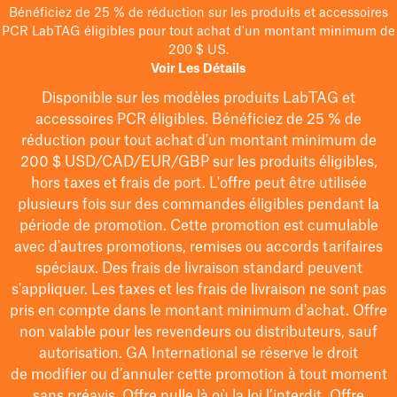
Bénéficiez de 25 % de réduction sur les produits et accessoires
PCR LabTAG éligibles pour tout achat d'un montant minimum de
200 $ US.
Voir Les Détails
Disponible sur les modèles
produits LabTAG
et
accessoires PCR éligibles. Bénéficiez de 25 % de
réduction pour tout achat d'un montant minimum de
200 $
USD/CAD/EUR/GBP
sur les produits éligibles
,
hors taxes et frais de port
. L'offre peut être utilisée
plusieurs fois sur des commandes éligibles pendant la
période de promotion.
Cette promotion est cumulable
avec d'autres promotions, remises ou accords tarifaires
spéciaux.
Des frais de livraison standard peuvent
s'appliquer. Les taxes et les frais de livraison ne sont pas
pris en compte dans le montant minimum d'achat. Offre
non valable pour les revendeurs ou distributeurs, sauf
autorisation. GA International se réserve le droit
de
modifier
ou d’annuler cette promotion à tout moment
sans préavis. Offre nulle là où la loi l’interdit. Offre