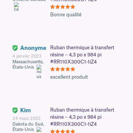
5
Bonne qualité
Anonyme
Ruban thermique à transfert
résine – 4,3 po x 984 pi
4 janvier 2023
#RR110X300C1-1iZ4
Massachusetts,
États-Unis
5
excellent produit
Kim
Ruban thermique à transfert
résine – 4,3 po x 984 pi
24 mars 2022
#RR110X300C1-1iZ4
Dakota du Sud,
États-Unis