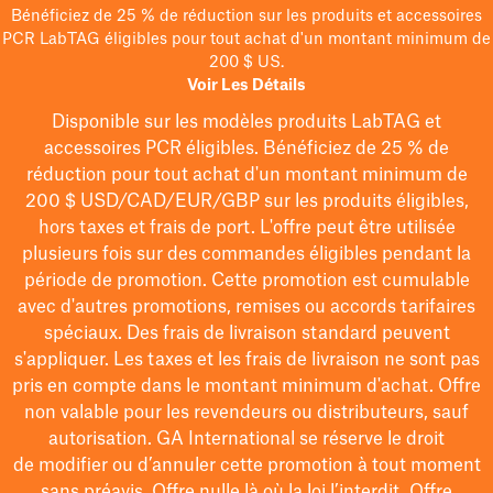
Bénéficiez de 25 % de réduction sur les produits et accessoires
PCR LabTAG éligibles pour tout achat d'un montant minimum de
200 $ US.
Voir Les Détails
Disponible sur les modèles
produits LabTAG
et
accessoires PCR éligibles. Bénéficiez de 25 % de
réduction pour tout achat d'un montant minimum de
200 $
USD/CAD/EUR/GBP
sur les produits éligibles
,
hors taxes et frais de port
. L'offre peut être utilisée
plusieurs fois sur des commandes éligibles pendant la
période de promotion.
Cette promotion est cumulable
avec d'autres promotions, remises ou accords tarifaires
spéciaux.
Des frais de livraison standard peuvent
s'appliquer. Les taxes et les frais de livraison ne sont pas
pris en compte dans le montant minimum d'achat. Offre
non valable pour les revendeurs ou distributeurs, sauf
autorisation. GA International se réserve le droit
de
modifier
ou d’annuler cette promotion à tout moment
sans préavis. Offre nulle là où la loi l’interdit. Offre