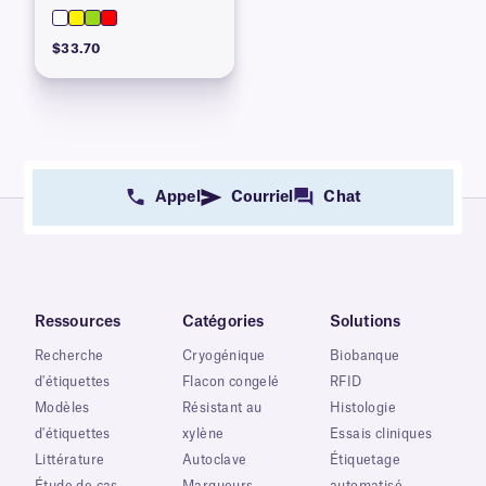
$33.70
Appel
Courriel
Chat
Ressources
Catégories
Solutions
Recherche
Cryogénique
Biobanque
d'étiquettes
Flacon congelé
RFID
Modèles
Résistant au
Histologie
d'étiquettes
xylène
Essais cliniques
Littérature
Autoclave
Étiquetage
Étude de cas
Marqueurs
automatisé