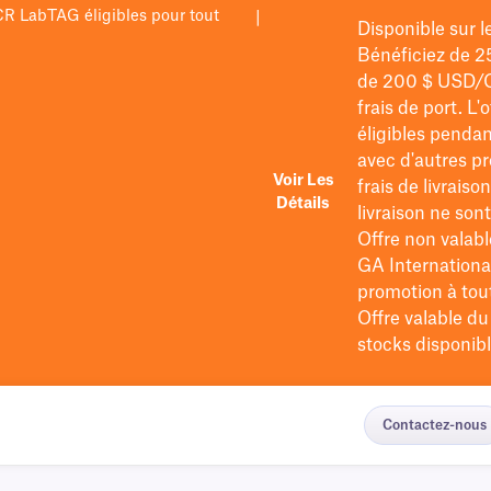
PCR LabTAG éligibles pour tout
|
Disponible sur 
Bénéficiez de 2
de 200 $
USD/
frais de port
. L'
éligibles pendan
avec d'autres pr
Voir Les
frais de livraiso
Détails
livraison ne so
Offre non valabl
GA International
promotion à tout 
Offre valable d
stocks disponibl
Contactez-nous