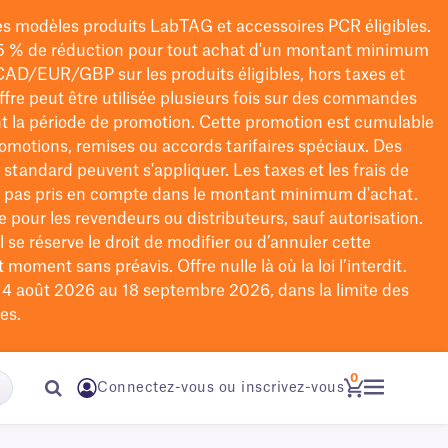
les modèles
produits LabTAG
et accessoires PCR éligibles.
5 % de réduction pour tout achat d'un montant minimum
CAD/EUR/GBP
sur les produits éligibles
, hors taxes et
offre peut être utilisée plusieurs fois sur des commandes
t la période de promotion.
Cette promotion est cumulable
omotions, remises ou accords tarifaires spéciaux.
Des
n standard peuvent s'appliquer. Les taxes et les frais de
nt pas pris en compte dans le montant minimum d'achat.
e pour les revendeurs ou distributeurs, sauf autorisation.
 se réserve le droit de
modifier
ou d’annuler cette
moment sans préavis. Offre nulle là où la loi l’interdit.
u 4 août 2026 au 18 septembre 2026, dans la limite des
es.
0
Connectez-vous ou inscrivez-vous