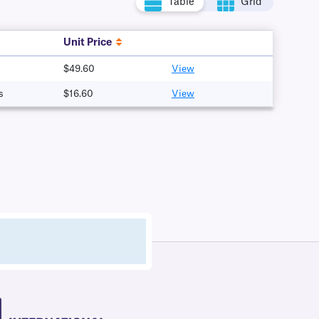
Table
Grid
Unit Price
$49.60
View
s
$16.60
View