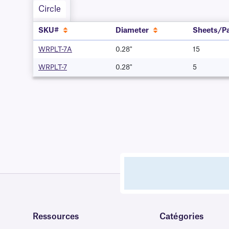
Circle
SKU#
Diameter
Sheets/P
WRPLT-7A
0.28"
15
WRPLT-7
0.28"
5
Ressources
Catégories