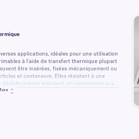
hermique
erses applications, idéales pour une utilisation
imables à l'aide de transfert thermique plupart
peuvent être insérées, fixées mécaniquement ou
rticles et conteneurs. Elles résistent à une
tes désinfectantes standard, et conviennent aux
More
nsi que partout où une identification sans