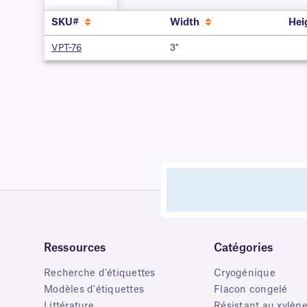
SKU#
Width
Hei
VPT-76
3"
Ressources
Catégories
Recherche d'étiquettes
Cryogénique
Modèles d'étiquettes
Flacon congelé
Littérature
Résistant au xylèn