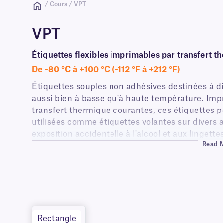
/ Cours / VPT
VPT
Étiquettes flexibles imprimables par transfert t
De -80 °C à +100 °C (-112 °F à +212 °F)
Étiquettes souples non adhésives destinées à div
aussi bien à basse qu'à haute température. Impr
transfert thermique courantes, ces étiquettes 
utilisées comme étiquettes volantes sur divers a
exposition accidentelle à l'alcool et aux linget
Read 
applications en intérieur comme en extérieur, ai
adhésif est requise.
Rectangle