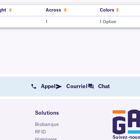
ght
Across
Colors
1
1 Option
Appel
Courriel
Chat
Solutions
Biobanque
RFID
Suivez-nous
e
Histologie