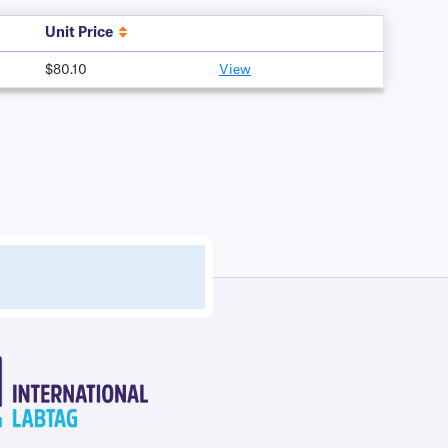
Unit Price
$80.10
View