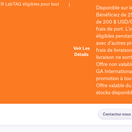
PCR LabTAG éligibles pour tout
|
Disponible sur 
Bénéficiez de 2
de 200 $
USD/
frais de port
. L'
éligibles pendan
avec d'autres pr
Voir Les
frais de livraiso
Détails
livraison ne so
Offre non valabl
GA International
promotion à tout 
Offre valable d
stocks disponibl
Contactez-nous