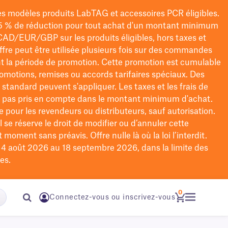
les modèles
produits LabTAG
et accessoires PCR éligibles.
5 % de réduction pour tout achat d'un montant minimum
CAD/EUR/GBP
sur les produits éligibles
, hors taxes et
offre peut être utilisée plusieurs fois sur des commandes
t la période de promotion.
Cette promotion est cumulable
omotions, remises ou accords tarifaires spéciaux.
Des
n standard peuvent s'appliquer. Les taxes et les frais de
nt pas pris en compte dans le montant minimum d'achat.
e pour les revendeurs ou distributeurs, sauf autorisation.
 se réserve le droit de
modifier
ou d’annuler cette
moment sans préavis. Offre nulle là où la loi l’interdit.
u 4 août 2026 au 18 septembre 2026, dans la limite des
es.
0
Connectez-vous ou inscrivez-vous