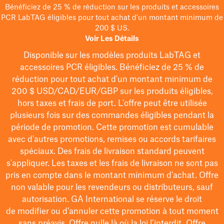
Bénéficiez de 25 % de réduction sur les produits et accessoires
PCR LabTAG éligibles pour tout achat d'un montant minimum de
200 $ US.
Voir Les Détails
Disponible sur les modèles
produits LabTAG
et
accessoires PCR éligibles. Bénéficiez de 25 % de
réduction pour tout achat d'un montant minimum de
200 $
USD/CAD/EUR/GBP
sur les produits éligibles
,
hors taxes et frais de port
. L'offre peut être utilisée
plusieurs fois sur des commandes éligibles pendant la
période de promotion.
Cette promotion est cumulable
avec d'autres promotions, remises ou accords tarifaires
spéciaux.
Des frais de livraison standard peuvent
s'appliquer. Les taxes et les frais de livraison ne sont pas
pris en compte dans le montant minimum d'achat. Offre
non valable pour les revendeurs ou distributeurs, sauf
autorisation. GA International se réserve le droit
de
modifier
ou d’annuler cette promotion à tout moment
sans préavis. Offre nulle là où la loi l’interdit. Offre