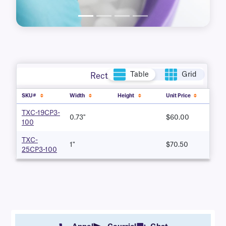
Table
Grid
Rectangle
SKU#
Width
Height
Unit Price
TXC-19CP3-
0.73''
$60.00
100
TXC-
1"
$70.50
25CP3-100