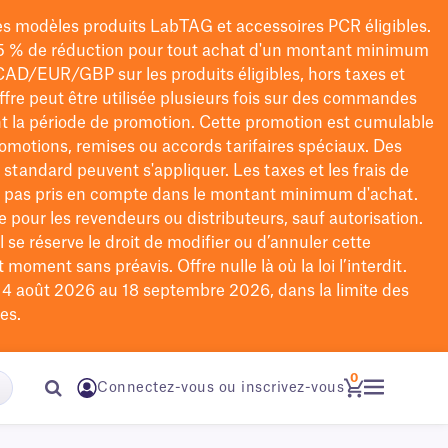
les modèles
produits LabTAG
et accessoires PCR éligibles.
5 % de réduction pour tout achat d'un montant minimum
CAD/EUR/GBP
sur les produits éligibles
, hors taxes et
offre peut être utilisée plusieurs fois sur des commandes
t la période de promotion.
Cette promotion est cumulable
omotions, remises ou accords tarifaires spéciaux.
Des
n standard peuvent s'appliquer. Les taxes et les frais de
nt pas pris en compte dans le montant minimum d'achat.
e pour les revendeurs ou distributeurs, sauf autorisation.
 se réserve le droit de
modifier
ou d’annuler cette
moment sans préavis. Offre nulle là où la loi l’interdit.
u 4 août 2026 au 18 septembre 2026, dans la limite des
es.
0
Connectez-vous ou inscrivez-vous