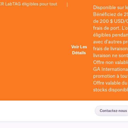
PCR LabTAG éligibles pour tout
|
Disponible sur 
Bénéficiez de 2
de 200 $
USD/
frais de port
. L'
éligibles pendan
avec d'autres pr
Voir Les
frais de livraiso
Détails
livraison ne so
Offre non valabl
GA International
promotion à tout 
Offre valable d
stocks disponibl
Contactez-nous