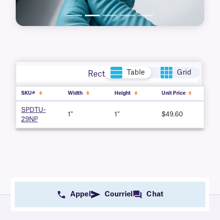
Table
Grid
Rectangle
SKU#
Width
Height
Unit Price
SPDTU-
1''
1''
$49.60
29NP
Appel
Courriel
Chat