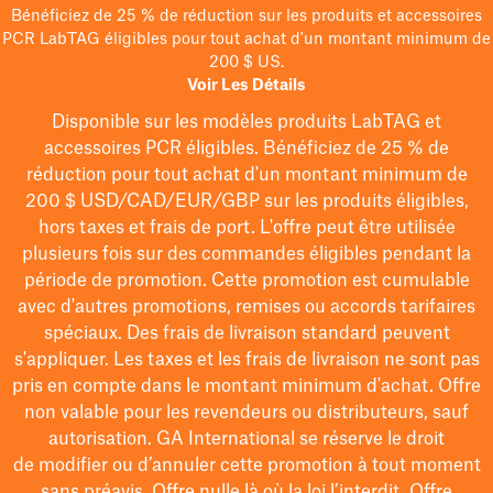
Bénéficiez de 25 % de réduction sur les produits et accessoires
PCR LabTAG éligibles pour tout achat d'un montant minimum de
200 $ US.
Voir Les Détails
Disponible sur les modèles
produits LabTAG
et
accessoires PCR éligibles. Bénéficiez de 25 % de
réduction pour tout achat d'un montant minimum de
200 $
USD/CAD/EUR/GBP
sur les produits éligibles
,
hors taxes et frais de port
. L'offre peut être utilisée
plusieurs fois sur des commandes éligibles pendant la
période de promotion.
Cette promotion est cumulable
avec d'autres promotions, remises ou accords tarifaires
spéciaux.
Des frais de livraison standard peuvent
s'appliquer. Les taxes et les frais de livraison ne sont pas
pris en compte dans le montant minimum d'achat. Offre
non valable pour les revendeurs ou distributeurs, sauf
autorisation. GA International se réserve le droit
de
modifier
ou d’annuler cette promotion à tout moment
sans préavis. Offre nulle là où la loi l’interdit. Offre