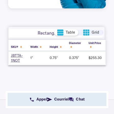
Table
Grid
Rectangle + Circle
Diameter
Unit Price
SKU#
Width
Height
JBTTA-
1"
0.75"
0.375"
$255.30
1NOT
Appel
Courriel
Chat