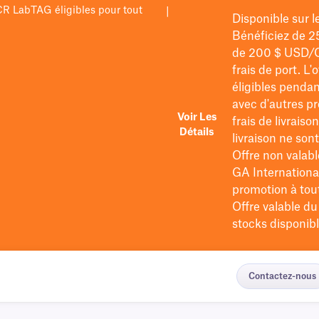
PCR LabTAG éligibles pour tout
|
Disponible sur 
Bénéficiez de 2
de 200 $
USD/
frais de port
. L'
éligibles pendan
avec d'autres pr
Voir Les
frais de livraiso
Détails
livraison ne so
Offre non valabl
GA International
promotion à tout 
Offre valable d
stocks disponibl
Contactez-nous