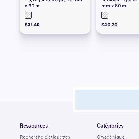
– 0,75 po x 200 pi / 19 mm
laminés – 1 po x 
x 60 m
mm x 60 m
$31.40
$40.30
Ressources
Catégories
Recherche d'étiquettes
Cryogénique