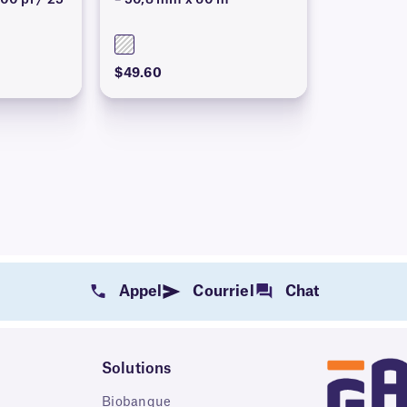
200 pi / 25
– 50,8 mm x 60 m
$49.60
Appel
Courriel
Chat
Solutions
Biobanque