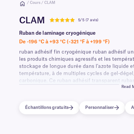
/ Cours / CLAM
CLAM
5/5 (7 avis)
5
Ruban de laminage cryogénique
De -196 °C à +93 °C (-321 °F à +199 °F)
ruban adhésif fin cryogénique ruban adhésif une protection supplémentaire contre l'abrasion,
les produits chimiques agressifs et les tempéra
stockage de longue durée dans l'azote liquide e
température, à de multiples cycles de gel-dégel,
carbonique. Ce ruban adhésif transparent ruban
Read 
étiquettes existantes.
Échantillons gratuits
Personnaliser
A