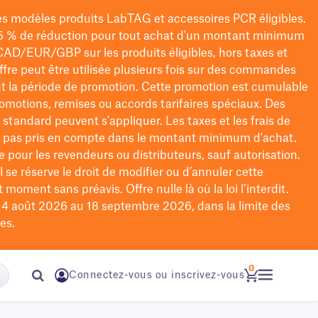
les modèles
produits LabTAG
et accessoires PCR éligibles.
5 % de réduction pour tout achat d'un montant minimum
CAD/EUR/GBP
sur les produits éligibles
, hors taxes et
offre peut être utilisée plusieurs fois sur des commandes
t la période de promotion.
Cette promotion est cumulable
omotions, remises ou accords tarifaires spéciaux.
Des
n standard peuvent s'appliquer. Les taxes et les frais de
nt pas pris en compte dans le montant minimum d'achat.
e pour les revendeurs ou distributeurs, sauf autorisation.
 se réserve le droit de
modifier
ou d’annuler cette
moment sans préavis. Offre nulle là où la loi l’interdit.
u 4 août 2026 au 18 septembre 2026, dans la limite des
es.
0
Connectez-vous ou inscrivez-vous