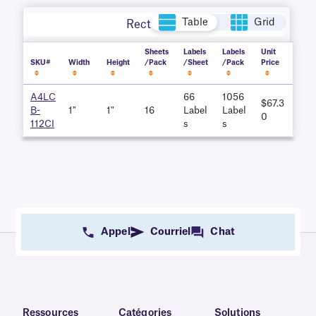
Table
Grid
Rectangle
Sheets
Labels
Labels
Unit
SKU#
Width
Height
/Pack
/Sheet
/Pack
Price
A4LC
66
1056
$67.3
B-
1"
1"
16
Label
Label
0
112CI
S
S
Appel
Courriel
Chat
Ressources
Catégories
Solutions