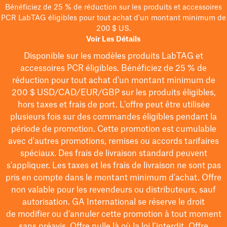
Bénéficiez de 25 % de réduction sur les produits et accessoires
PCR LabTAG éligibles pour tout achat d'un montant minimum de
200 $ US.
Voir Les Détails
Disponible sur les modèles
produits LabTAG
et
accessoires PCR éligibles. Bénéficiez de 25 % de
réduction pour tout achat d'un montant minimum de
200 $
USD/CAD/EUR/GBP
sur les produits éligibles
,
hors taxes et frais de port
. L'offre peut être utilisée
plusieurs fois sur des commandes éligibles pendant la
période de promotion.
Cette promotion est cumulable
avec d'autres promotions, remises ou accords tarifaires
spéciaux.
Des frais de livraison standard peuvent
s'appliquer. Les taxes et les frais de livraison ne sont pas
pris en compte dans le montant minimum d'achat. Offre
non valable pour les revendeurs ou distributeurs, sauf
autorisation. GA International se réserve le droit
de
modifier
ou d’annuler cette promotion à tout moment
sans préavis. Offre nulle là où la loi l’interdit. Offre