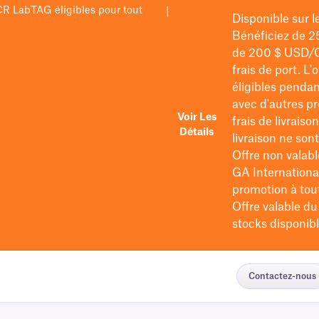
PCR LabTAG éligibles pour tout
|
Disponible sur 
Bénéficiez de 2
de 200 $
USD/
frais de port
. L'
éligibles pendan
avec d'autres pr
Voir Les
frais de livraiso
Détails
livraison ne so
Offre non valabl
GA International
promotion à tout 
Offre valable d
stocks disponibl
Contactez-nous