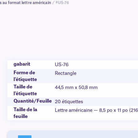
s au format lettre américain
/ #US-76
gabarit
US-76
Forme de
Rectangle
l'étiquette
Taille de
44,5 mm x 50,8 mm
l'étiquette
Quantité/Feuille
20 étiquettes
Taille de la
Lettre américaine — 8,5 po x 11 po (21
feuille