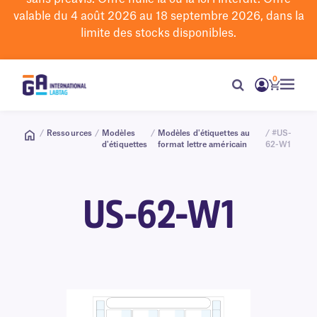
valable du 4 août 2026 au 18 septembre 2026, dans la
limite des stocks disponibles.
0
/
Ressources
/
Modèles
/
Modèles d'étiquettes au
/ #US-
d'étiquettes
format lettre américain
62-W1
US-62-W1