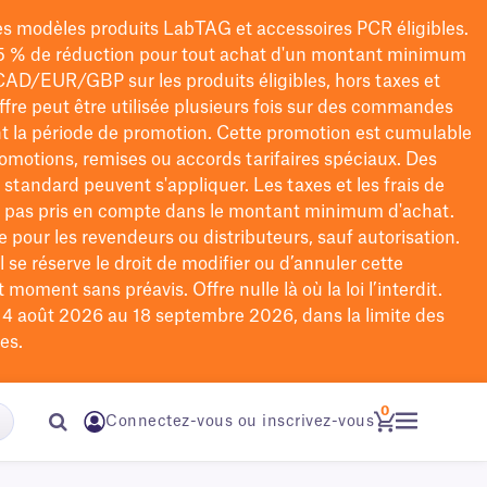
les modèles
produits LabTAG
et accessoires PCR éligibles.
5 % de réduction pour tout achat d'un montant minimum
CAD/EUR/GBP
sur les produits éligibles
, hors taxes et
offre peut être utilisée plusieurs fois sur des commandes
t la période de promotion.
Cette promotion est cumulable
omotions, remises ou accords tarifaires spéciaux.
Des
n standard peuvent s'appliquer. Les taxes et les frais de
nt pas pris en compte dans le montant minimum d'achat.
e pour les revendeurs ou distributeurs, sauf autorisation.
 se réserve le droit de
modifier
ou d’annuler cette
moment sans préavis. Offre nulle là où la loi l’interdit.
u 4 août 2026 au 18 septembre 2026, dans la limite des
es.
0
Connectez-vous ou inscrivez-vous