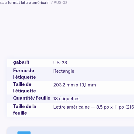
s au format lettre américain
/ #US-38
gabarit
US-38
Forme de
Rectangle
l'étiquette
Taille de
203,2 mm x 19,1 mm
l'étiquette
Quantité/Feuille
13 étiquettes
Taille de la
Lettre américaine — 8,5 po x 11 po (21
feuille