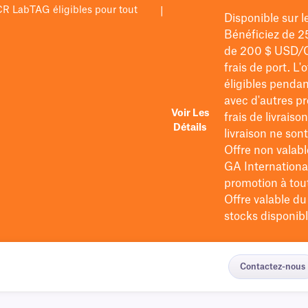
PCR LabTAG éligibles pour tout
|
Disponible sur 
Bénéficiez de 2
de 200 $
USD/
frais de port
. L'
éligibles pendan
avec d'autres pr
Voir Les
frais de livraiso
Détails
livraison ne so
Offre non valabl
GA International
promotion à tout 
Offre valable d
stocks disponibl
Contactez-nous