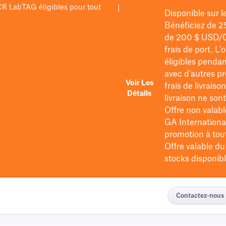
PCR LabTAG éligibles pour tout
|
Disponible sur 
Bénéficiez de 2
de 200 $
USD/
frais de port
. L'
éligibles pendan
avec d'autres pr
Voir Les
frais de livraiso
Détails
livraison ne so
Offre non valabl
GA International
promotion à tout 
Offre valable d
stocks disponibl
Contactez-nous