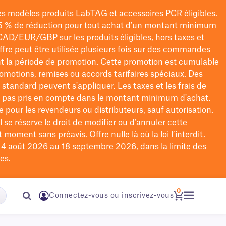
les modèles
produits LabTAG
et accessoires PCR éligibles.
5 % de réduction pour tout achat d'un montant minimum
CAD/EUR/GBP
sur les produits éligibles
, hors taxes et
offre peut être utilisée plusieurs fois sur des commandes
t la période de promotion.
Cette promotion est cumulable
omotions, remises ou accords tarifaires spéciaux.
Des
n standard peuvent s'appliquer. Les taxes et les frais de
nt pas pris en compte dans le montant minimum d'achat.
e pour les revendeurs ou distributeurs, sauf autorisation.
 se réserve le droit de
modifier
ou d’annuler cette
moment sans préavis. Offre nulle là où la loi l’interdit.
u 4 août 2026 au 18 septembre 2026, dans la limite des
es.
0
Connectez-vous ou inscrivez-vous