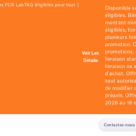
|
res PCR LabTAG éligibles pour tout
Disponible s
éligibles. B
montant mi
éligibles
, ho
plusieurs fo
promotion.
C
promotions, 
Voir Les
livraison sta
Détails
livraison ne
d'achat. Off
sauf autorisa
de
modifier
o
préavis. Offre
2026 au 18 s
Contactez-nous