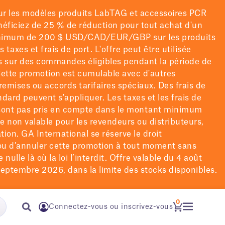
ur les modèles
produits LabTAG
et accessoires PCR
énéficiez de 25 % de réduction pour tout achat d'un
nimum de 200 $
USD/CAD/EUR/GBP
sur les produits
rs taxes et frais de port
. L'offre peut être utilisée
is sur des commandes éligibles pendant la période de
ette promotion est cumulable avec d'autres
remises ou accords tarifaires spéciaux.
Des frais de
ndard peuvent s'appliquer. Les taxes et les frais de
 sont pas pris en compte dans le montant minimum
re non valable pour les revendeurs ou distributeurs,
tion. GA International se réserve le droit
u d’annuler cette promotion à tout moment sans
 nulle là où la loi l’interdit. Offre valable du 4 août
eptembre 2026, dans la limite des stocks disponibles.
0
Connectez-vous ou inscrivez-vous