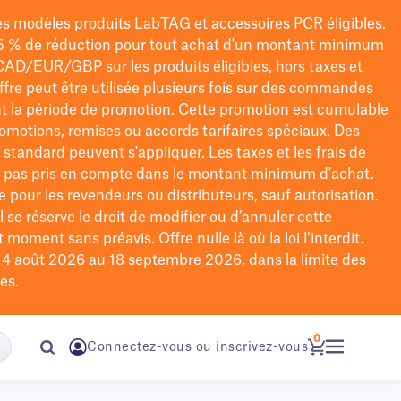
les modèles
produits LabTAG
et accessoires PCR éligibles.
5 % de réduction pour tout achat d'un montant minimum
CAD/EUR/GBP
sur les produits éligibles
, hors taxes et
offre peut être utilisée plusieurs fois sur des commandes
t la période de promotion.
Cette promotion est cumulable
omotions, remises ou accords tarifaires spéciaux.
Des
n standard peuvent s'appliquer. Les taxes et les frais de
nt pas pris en compte dans le montant minimum d'achat.
e pour les revendeurs ou distributeurs, sauf autorisation.
 se réserve le droit de
modifier
ou d’annuler cette
moment sans préavis. Offre nulle là où la loi l’interdit.
u 4 août 2026 au 18 septembre 2026, dans la limite des
es.
0
Connectez-vous ou inscrivez-vous