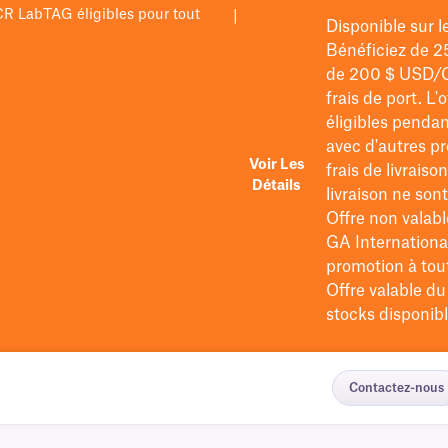
PCR LabTAG éligibles pour tout
|
Disponible sur 
Bénéficiez de 2
de 200 $
USD/
frais de port
. L'
éligibles pendan
avec d'autres pr
Voir Les
frais de livraiso
Détails
livraison ne so
Offre non valabl
GA International
promotion à tout 
Offre valable d
stocks disponibl
Contactez-nous