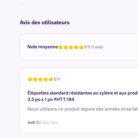
Avis des utilisateurs
Note moyenne
5/5 (1 avis)
Note
1
de 5,0
sur 5
basée sur
avis client
5/5
Noté
une
5
sur
Étiquettes standard résistantes au xylène et aux pro
5 sur la
3,5 po x 1 po #HTT-184
base d'
évaluation
Nous utilisons ce produit depuis des années et sa fab
client
Josh C.
États-Unis