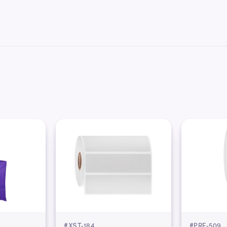
#XST-184
#PRF-509